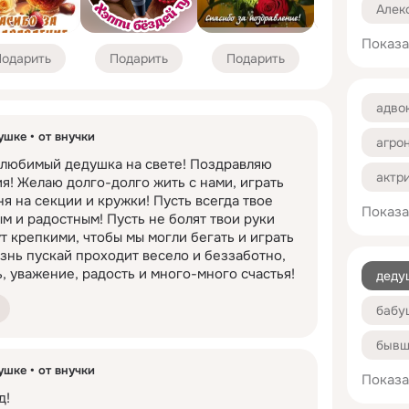
Алек
29 л
Показа
Алла
32 го
одарить
Подарить
Подарить
Подарить
Анат
36 л
адво
Андр
38 л
ушке
от внучки
агро
Анто
41 го
 любимый дедушка на свете! Поздравляю 
актр
я! Желаю долго-долго жить с нами, играть 
Вади
43 г
я на секции и кружки! Пусть всегда твое 
Показа
акуш
Вале
м и радостным! Пусть не болят твои руки 
46 л
ут крепкими, чтобы мы могли бегать и играть 
архи
Васи
изнь пускай проходит весело и беззаботно, 
48 л
ь, уважение, радость и много-много счастья!
деду
арти
Викт
51 го
бабу
авто
Вита
53 г
бывш
авто
Влад
56 л
ушке
от внучки
Показа
деву
байк
Вяче
58 л
!
