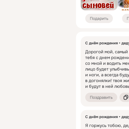
Подарить
П
С днём рождения
дед
Дорогой мой, самый
тебя с днем рождени
со мной и водить мен
лицо будет улыбчивы
и ноги, а всегда буд
в догонялки! твоя ж
и будут в ней любов
Поздравить
С днём рождения
дед
Я горжусь тобою, дед