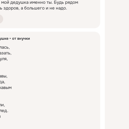
о мой дедушка именно ты. Будь рядом 
ь здоров, а большего и не надо.
фина
Русл
физи
Свет
фото
Серг
ушке
от внучки
футб
Стан
ась,

гаиш
зать,

Тама
ля,

геол
Юли
гине
Яна
вы,

а,

глав
авым

губе
и,

хими
ед.



хокк
хоре