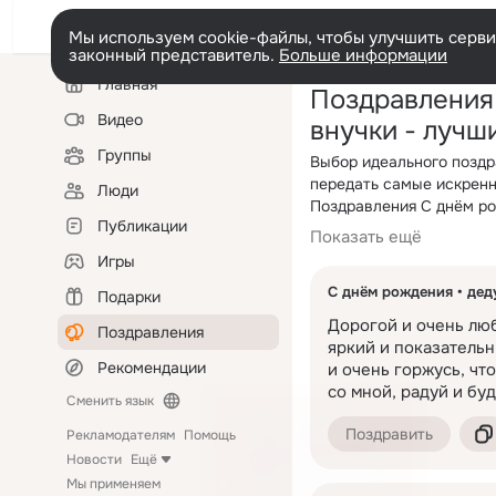
Мы используем cookie-файлы, чтобы улучшить сервис
законный представитель.
Больше информации
Левая
Главная
Поздравления
колонка
Видео
внучки - лучш
Группы
Выбор идеального поздр
передать самые искренн
Люди
Поздравления С днём ро
Публикации
трогательными, красивы
Показать ещё
В этот особенный день х
в стихах. Главное — под
учитывать индивидуальн
Игры
ваши чувства и принесу
душевные поздравления,
С днём рождения
дед
Подарки
пожелания. Независимо о
Красивые пожелания С д
Дорогой и очень люб
произносятся слова.
Поздравления
слова, а возможность с
яркий и показательн
если поздравление выбра
Рекомендации
и очень горжусь, чт
важны теплые и искренн
Если хочется чего-то н
со мной, радуй и буд
веселый подход.
Сменить язык
поздравление С днём ро
настроение. Оригинальн
Поздравить
Рекламодателям
Помощь
приятное впечатление.
Новости
Ещё
Поздравление в стихах 
Мы применяем
сюрпризом.