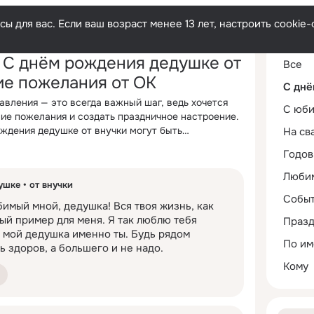
ы для вас. Если ваш возраст менее 13 лет, настроить cooki
 С днём рождения дедушке от
Все
ие пожелания от ОК
С днё
авления — это всегда важный шаг, ведь хочется
С юб
ие пожелания и создать праздничное настроение.
ждения дедушке от внучки могут быть
На св
ми, оригинальными или прикольными, в прозе или
очется сказать что-то значимое, поэтому важно
Годов
обрать те слова, которые лучше всего выразят
ые предпочтения. Кто-то любит лаконичные и
т радость.
Люби
 а кому-то понравятся шуточные и креативные
ушке
от внучки
т стиля, главное — это искренность, с которой
нём рождения дедушке от внучки — это не просто
Собы
имый мной, дедушка! Вся твоя жизнь, как 
делать день по-настоящему особенным. Особенно,
ый пример для меня. Я так люблю тебя 
Праз
но с учетом характера и интересов. Для кого-то
о мой дедушка именно ты. Будь рядом 
ие слова, а кто-то оценит необычный или даже
По им
естандартного, можно выбрать прикольное
ь здоров, а большего и не надо.
ждения дедушке от внучки, которое поднимет
Кому
ые пожелания обязательно запомнятся и оставят
добавит торжественности и станет приятным