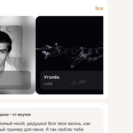
парн
депу
Ксен
Все
плем
дидж
Лили
плем
дире
Людм
подр
дисп
Макс
роди
диза
Мари
сест
экол
Наде
сват
экон
Ната
Уголёк
П
сыну
Lx24
К
элек
Нико
тете
энер
Окса
женщ
фарм
Олес
ушке
от внучки
ферм
Паве
имый мной, дедушка! Вся твоя жизнь, как 
ый пример для меня. Я так люблю тебя 
фило
Поли