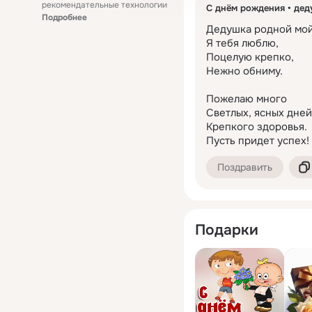
рекомендательные технологии
С днём рождения
дед
Выбирайте лучшее поздр
Подробнее
делитесь радостью с бл
Дедушка родной мой,
еще более незабываемы
Я тебя люблю,

Поцелую крепко,

Нежно обниму.

Пожелаю много

Светлых, ясных дней,
Крепкого здоровья.

Пусть придет успех!
Поздравить
Подарки