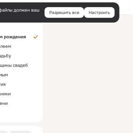
Помощь
Русский
e-файлы должен ваш
Разрешить все
Настроить
Правая
колонка
м рождения
илеем
адьбу
щины свадеб
мым
тия
дники
ени