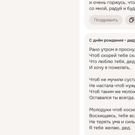
и очень горжусь, чт
со мной, радуй и буд
Поздравить
С днём рождения
дед
Рано утром я проснул
Чтоб скорей тебе ска
Что люблю тебя, деду
И хочу я пожелать,

Чтоб не мучили суста
Не настала чтоб нужд
Чтоб таким же молож
Оставался ты всегда.

Молодухи чтоб косил
Восхищаясь, тебе всл
Не терять ума и силы
Я тебе желаю, дед.
