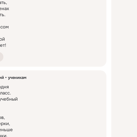
ь,

нах

ь.

сом

й

ет!
ий
ученикам
дня

асс.

учебный

в,

рки,

еньше

нки.