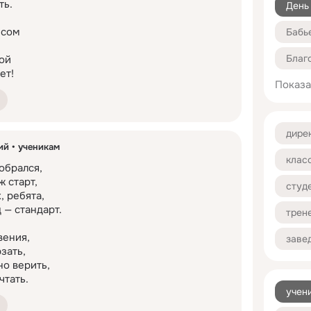
ь.

День
авление праздники День знаний ученикам и
изкими, ведь теплые слова делают любой праздник
сом

Бабь
м!
й

ет!
Показа
Валь
Васи
дире
ий
ученикам
Вели
обрался,

 старт,

студ
Верб
 ребята,

 — стандарт.

трен
ения,

заве
Возн
зать,

о верить,

чтать.
учен