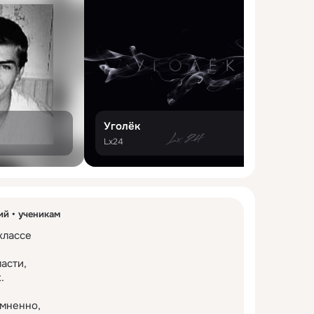
Уголёк
П
Lx24
К
ий
ученикам
лассе

асти,



мненно,
