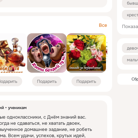
бывш
крес
Все
Показа
крес
перв
дево
плем
маль
плем
роди
Сб
одарить
Подарить
Подарить
Подарить
внуч
ий
ученикам
е одноклассники, с Днём знаний вас. 
да не сдаваться, не хватать двоек, 
выученное домашнее задание, не робеть 
ма. Всем удачи, успехов, крутых идей, 