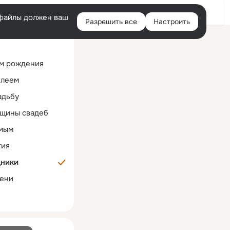
Помощь
Русский
e-файлы должен ваш
Разрешить все
Настроить
Правая
колонка
м рождения
илеем
адьбу
щины свадеб
мым
тия
дники
ени