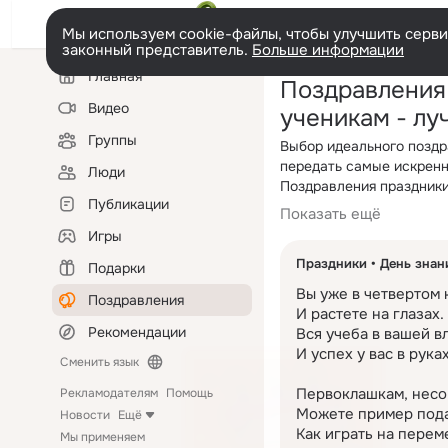
Мы используем cookie-файлы, чтобы улучшить сервис
законный представитель.
Больше информации
Левая
Главная
Поздравления
колонка
Видео
ученикам - лу
Группы
Выбор идеального поздр
передать самые искренн
Люди
Поздравления праздники
Публикации
красивыми, оригинальны
Показать ещё
В этот особенный день х
Главное — подобрать те
учитывать индивидуальн
Игры
и принесут радость.
душевные поздравления,
Праздники
День знан
Подарки
пожелания. Независимо о
Красивые пожелания пра
Вы уже в четвертом к
произносятся слова.
Поздравления
слова, а возможность с
И растете на глазах.

если поздравление выбра
Рекомендации
Вся учеба в вашей вл
важны теплые и искренн
Если хочется чего-то н
И успех у вас в руках.
веселый подход.
Сменить язык
поздравление праздники
настроение. Оригинальн
Первоклашкам, несо
Рекламодателям
Помощь
приятное впечатление.
Можете пример подат
Новости
Ещё
Поздравление в стихах 
Как играть на переме
Мы применяем
сюрпризом.