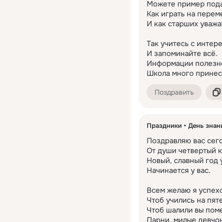
Можете пример подат
Как играть на переме
И как старших уважат
Так учитесь с интере
И запоминайте всё.

Информации полезно
Школа много принес
Поздравить
Праздники
День знан
Поздравляю вас сего
От души четвертый кл
Новый, славный год 
Начинается у вас.

Всем желаю я успехо
Чтоб учились на пяте
Чтоб шалили вы пом
Парни, милые девчо