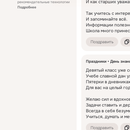
И как старших уважат
рекомендательные технологии
Выбирайте лучшее поздр
Подробнее
делитесь радостью с бл
Так учитесь с интере
еще более незабываемы
И запоминайте всё.

Информации полезно
Школа много принес
Поздравить
Праздники
День знан
Девятый класс уже с
Учебе славной дан уж
Пятерки в дневниках,
Для вас на целый год
Желаю сил и вдохнов
Задачи ставить и дер
Всегда в себя безумн
Учиться, думать и ме
Поздравить