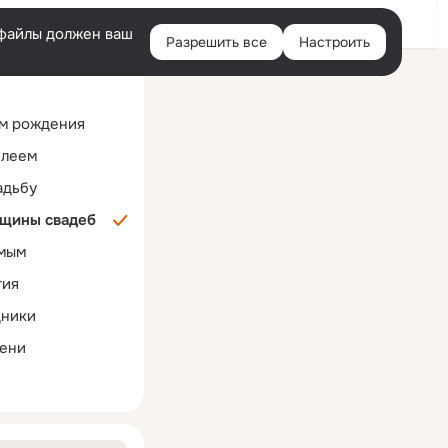
Помощь
Русский
e-файлы должен ваш
Разрешить все
Настроить
Правая
колонка
м рождения
илеем
адьбу
щины свадеб
мым
тия
дники
ени