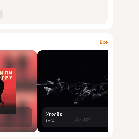
Все
Уголёк
П
Lx24
К