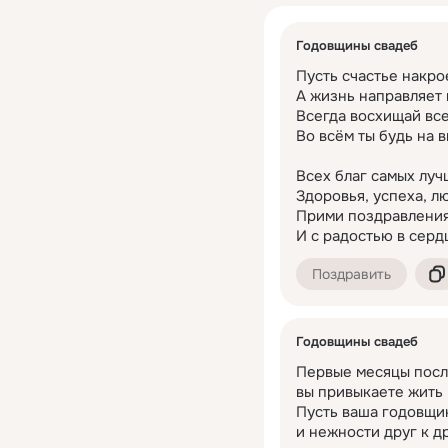
Годовщины свадеб
Пусть счастье накрое
А жизнь направляет к
Всегда восхищай все
Во всём ты будь на в
Всех благ самых лучш
Здоровья, успеха, лю
Прими поздравления 
И с радостью в серд
Поздравить
Годовщины свадеб
Первые месяцы после
вы привыкаете жить в
Пусть ваша годовщин
и нежности друг к др