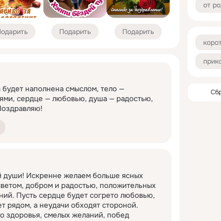
от р
одарить
Подарить
Подарить
Подарить
коро
прик
 будет наполнена смыслом, тело — 
Сб
ями, сердце — любовью, душа — радостью, 
 Поздравляю!
й души! Искренне желаем больше ясных 
ветом, добром и радостью, положительных 
ний. Пусть сердце будет согрето любовью, 
т рядом, а неудачи обходят стороной. 
о здоровья, смелых желаний, побед 