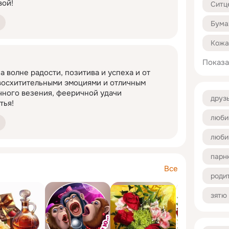
вой!
равление Годовщины свадеб и делитесь радостью
е слова делают любой праздник еще более
Показа
 волне радости, позитива и успеха и от 
восхитительными эмоциями и отличным 
ного везения, фееричной удачи 
друз
тья!
люби
люби
парн
Все
роди
зятю