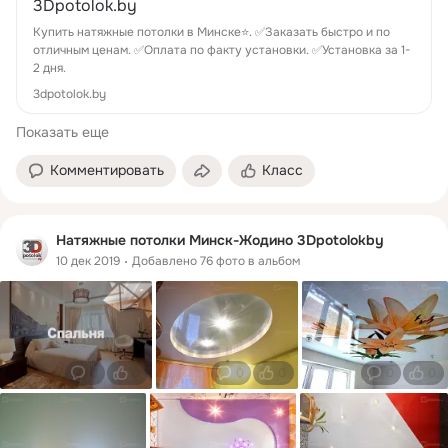
3Dpotolok.by
Купить натяжные потолки в Минске⭐. ✅Заказать быстро и по
отличным ценам. ✅Оплата по факту установки. ✅Установка за 1-
2 дня.
3dpotolok.by
Показать еще
Комментировать
Класс
Натяжные потолки Минск-Жодино 3Dpotolokby
10 дек 2019
Добавлено 76 фото в альбом
0
0
0
0
0
0