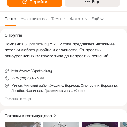
Перейти
Еще
Лента
Участники
Темы
Фото
Ещё
153
15
375
Дополнительная
О группе
колонка
Компания 
3Dpotolok.by
 с 2012 года предлагает натяжные 
потолки любого дизайна и сложности. От простых 
одноуровневых матового типа до непростых решений 
эксклюзивного полотна с нестандартными металлическими 
каркасами: качественно, быстро и надежно 👍🏻.

http://www.3Dpotolok.by
+375 (29) 760-77-88
#3Dpotolokby до начала официальной деятельности, прежде 
всего, тщательно изучал и использовал данный продукт, 
Минск, Минский район, Жодино, Борисов, Смолевичи, Березино,
Логойск, Фаниполь, Дзержинск и т.д., Жодино
чтобы передать его Вам - дорогим клиентам и, как 
следствие, получить большой опыт. Наша история позволяет 
Показать еще
дать гарантию на 15 лет и предоставить акции, которые 
позволят действительно поверить нам как честным 
специалистам! 

Потолки в гостиную/зал