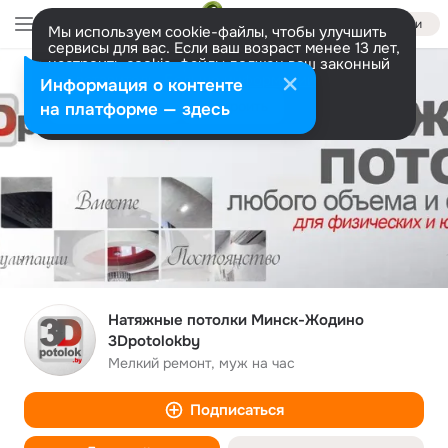
Войти
Мы используем cookie-файлы, чтобы улучшить
сервисы для вас. Если ваш возраст менее 13 лет,
настроить cookie-файлы должен ваш законный
представитель.
Больше информации
Информация о контенте
Разрешить все
Настроить
на платформе — здесь
Натяжные потолки Минск-Жодино
3Dpotolokby
Мелкий ремонт, муж на час
Подписаться