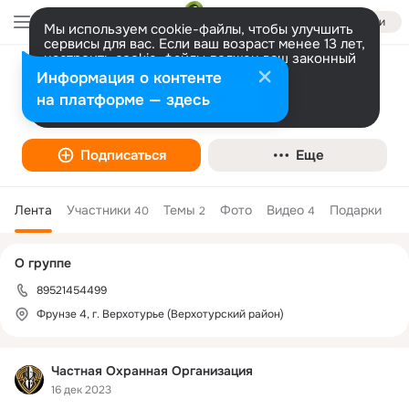
Войти
Мы используем cookie-файлы, чтобы улучшить
сервисы для вас. Если ваш возраст менее 13 лет,
настроить cookie-файлы должен ваш законный
представитель.
Больше информации
Информация о контенте
ПОКАТУШКИ И НЕ ТОЛЬКО
Разрешить все
Настроить
на платформе — здесь
Подписаться
Еще
Лента
Участники
Темы
Фото
Видео
Подарки
40
2
4
Дополнительная
О группе
колонка
89521454499
Фрунзе 4, г. Верхотурье (Верхотурский район)
Частная Охранная Организация
16 дек 2023