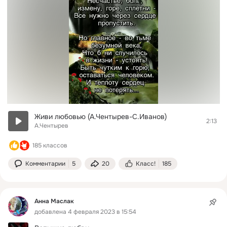
Живи любовью (А.Чентырев-С.Иванов)
2:13
А.Чентырев
185 классов
Комментарии
5
20
Класс!
185
Анна Маслак
добавлена 4 февраля 2023 в 15:54