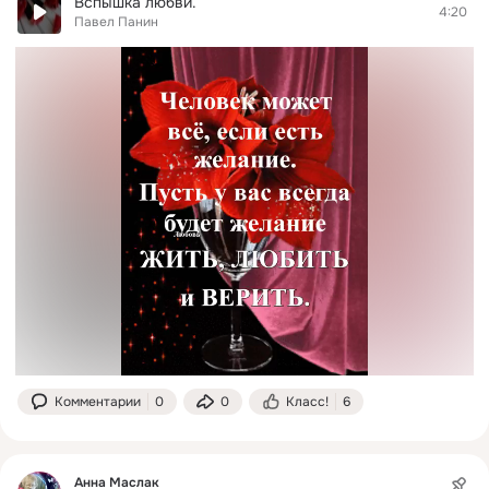
Вспышка любви.
4:20
Павел Панин
Комментарии
0
0
Класс!
6
Анна Маслак