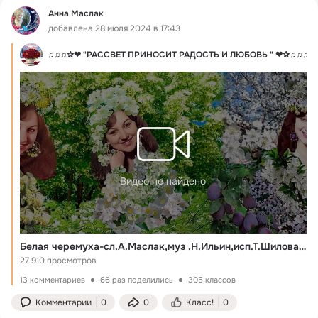
Анна Маслак
добавлена 28 июля 2024 в 17:43
П
♫♫♫✰❤ "РАССВЕТ ПРИНОСИТ РАДОСТЬ И ЛЮБОВЬ " ❤✰♫♫♫
Видео не найдено
Белая черемуха-сл.А.Маслак,муз .Н.Ильин,исп.Т.Шилова и Н.Ильин.монтаж-В.Зубкова
27 910 просмотров
13 комментариев
66 раз поделились
305 классов
Комментарии
0
0
Класс!
0