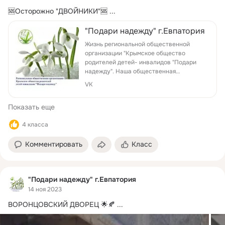
🆘Осторожно "ДВОЙНИКИ"🆘
 ...
"Подари надежду" г.Евпатория
Жизнь региональной общественной
организации "Крымское общество
родителей детей- инвалидов "Подари
надежду". Наша общественная
организация создана 11октября 2010г и
VK
объединяет людей имеющих общую
проблему – инвалид...
Показать еще
4 класса
Комментировать
Класс
"Подари надежду" г.Евпатория
14 ноя 2023
ВОРОНЦОВСКИЙ ДВОРЕЦ 🌟🍂
 ...