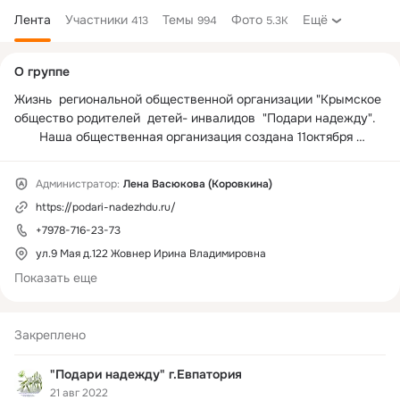
Лента
Участники
Темы
Фото
Ещё
413
994
5.3K
Дополнительная
О группе
колонка
Жизнь  региональной общественной организации "Крымское 
общество родителей  детей- инвалидов  "Подари надежду".

       Наша общественная организация создана 11октября 
2010г и  объединяет людей имеющих общую проблему – 
инвалидность с детства. Основные задачи нашей 
Администратор:
Лена Васюкова (Коровкина)
организации – разработать и внедрить программы 
https://podari-nadezhdu.ru/
направленные на  социализацию  категории людей с 
ограниченными физическими возможностями, сформировать 
+7978-716-23-73
общественное мнение в вопросах одинаковых 
ул.9 Мая д.122 Жовнер Ирина Владимировна
возможностей людей с ограничениями, развивать 
Показать еще
партнерские отношения с организациями в России и за 
рубежом.
Закреплено
"Подари надежду" г.Евпатория
21 авг 2022