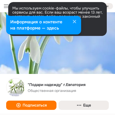
Войти
Мы используем cookie-файлы, чтобы улучшить
сервисы для вас. Если ваш возраст менее 13 лет,
настроить cookie-файлы должен ваш законный
представитель.
Больше информации
Информация о контенте
Разрешить все
Настроить
на платформе — здесь
"Подари надежду" г.Евпатория
Общественная организация
Подписаться
Еще