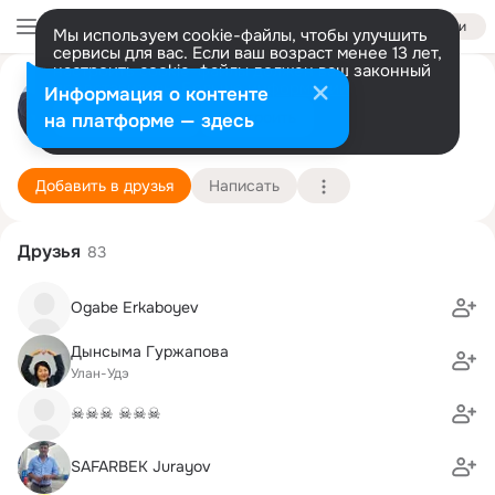
Войти
Мы используем cookie-файлы, чтобы улучшить
сервисы для вас. Если ваш возраст менее 13 лет,
настроить cookie-файлы должен ваш законный
представитель.
Больше информации
Gerelma Tsydenova
Информация о контенте
Разрешить все
Настроить
на платформе — здесь
Тэджон
30 декабря
Подробнее
Добавить в друзья
Написать
Друзья
83
Ogabe Erkaboyev
Дынсыма Гуржапова
Улан-Удэ
☠☠☠ ☠☠☠
SAFARBEK Jurayov