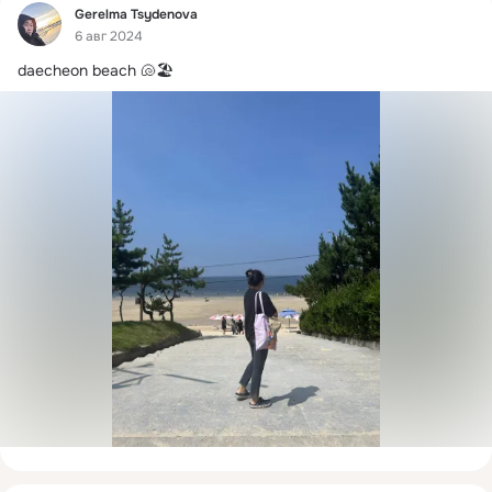
Фид
Gerelma Tsydenova
6 авг 2024
daecheon beach 🐚🏖️