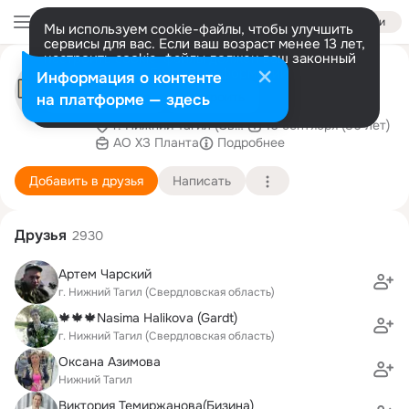
Войти
Мы используем cookie-файлы, чтобы улучшить
сервисы для вас. Если ваш возраст менее 13 лет,
настроить cookie-файлы должен ваш законный
Планта Кухни Мебель Нижний
представитель.
Больше информации
Информация о контенте
Тагил
Разрешить все
Настроить
на платформе — здесь
г. Нижний Тагил (Свердловская область)
10 сентября (86 лет)
АО ХЗ Планта
Подробнее
Добавить в друзья
Написать
Друзья
2930
Артем Чарский
г. Нижний Тагил (Свердловская область)
🍁🍁🍁Nasima Halikova (Gardt)
г. Нижний Тагил (Свердловская область)
Оксана Азимова
Нижний Тагил
Виктория Темиржанова(Бизина)