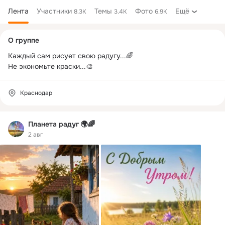
Лента
Участники
Темы
Фото
Ещё
8.3K
3.4K
6.9K
Дополнительная
О группе
колонка
Каждый сам рисует свою радугу...🌈

Не экономьте краски...🎨
Краснодар
Планета радуг 🌍🌈
2 авг