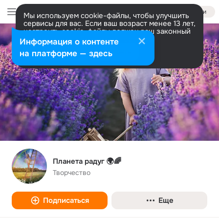
Войти
Мы используем cookie-файлы, чтобы улучшить
сервисы для вас. Если ваш возраст менее 13 лет,
настроить cookie-файлы должен ваш законный
представитель.
Больше информации
Информация о контенте
Разрешить все
Настроить
на платформе — здесь
Планета радуг 🌍🌈
Творчество
Подписаться
Еще