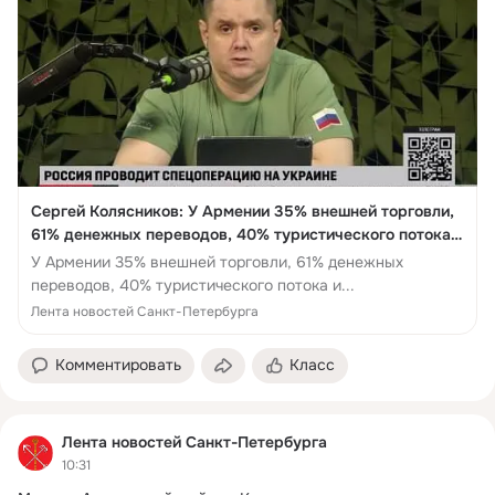
Сергей Колясников: У Армении 35% внешней торговли,
61% денежных переводов, 40% туристического потока и
100% энергоресурсов - это Россия - Лента новостей
У Армении 35% внешней торговли, 61% денежных
Санкт-Петербурга
переводов, 40% туристического потока и...
Лента новостей Санкт-Петербурга
Комментировать
Класс
Лента новостей Санкт-Петербурга
10:31