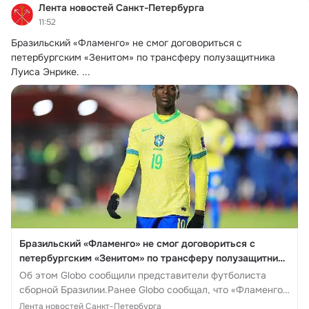
Лента новостей Санкт-Петербурга
11:52
Бразильский «Фламенго» не смог договориться с 
петербургским «Зенитом» по трансферу полузащитника 
Луиса Энрике.
 ...
Бразильский «Фламенго» не смог договориться с
петербургским «Зенитом» по трансферу полузащитника
Луиса Энрике - Лента новостей Санкт-Петербурга
Об этом Globo сообщили представители футболиста
сборной Бразилии.Ранее Globo сообщал, что «Фламенго»
предложи...
Лента новостей Санкт-Петербурга