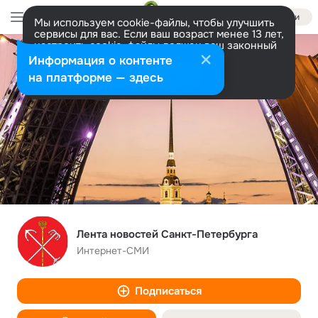
Войти
Мы используем cookie-файлы, чтобы улучшить
сервисы для вас. Если ваш возраст менее 13 лет,
настроить cookie-файлы должен ваш законный
представитель.
Больше информации
Информация о контенте
Разрешить все
Настроить
на платформе — здесь
Лента новостей Санкт-Петербурга
Интернет-СМИ
Подписаться