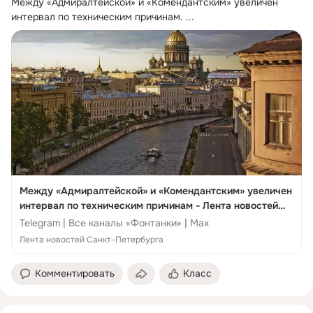
Между «Адмиралтейской» и «Комендантским» увеличен 
интервал по техническим причинам.
 ...
Между «Адмиралтейской» и «Комендантским» увеличен
интервал по техническим причинам - Лента новостей
Санкт-Петербурга
Telegram | Все каналы «Фонтанки» | Max
Лента новостей Санкт-Петербурга
Комментировать
Класс