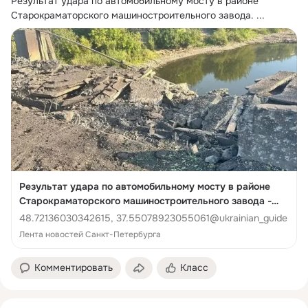
Результат удара по автомобильному мосту в районе 
Старокраматорского машиностроительного завода.
 ...
Результат удара по автомобильному мосту в районе
Старокраматорского машиностроительного завода -
Лента новостей Санкт-Петербурга
48.72136030342615, 37.55078923055061@ukrainian_guide
Лента новостей Санкт-Петербурга
Комментировать
Класс