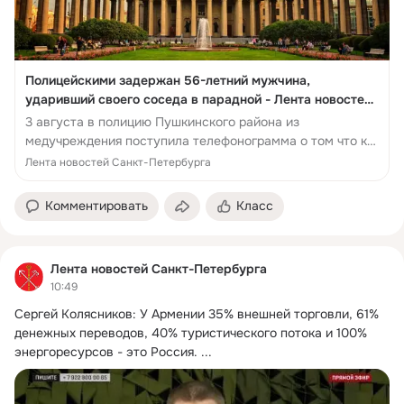
Полицейскими задержан 56-летний мужчина,
ударивший своего соседа в парадной - Лента новостей
Санкт-Петербурга
3 августа в полицию Пушкинского района из
медучреждения поступила телефонограмма о том что к
ним из дома 15 по Петербургскому шоссе в Пушкине в...
Лента новостей Санкт-Петербурга
Комментировать
Класс
Лента новостей Санкт-Петербурга
10:49
Сергей Колясников: У Армении 35% внешней торговли, 61% 
денежных переводов, 40% туристического потока и 100% 
энергоресурсов - это Россия.
 ...