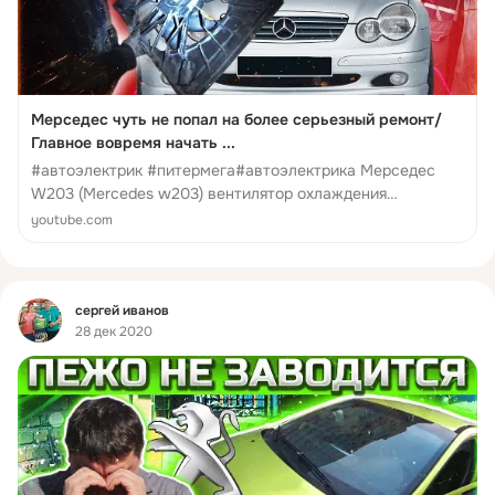
Мерседес чуть не попал на более серьезный ремонт/
Главное вовремя начать ...
#автоэлектрик #питермега#автоэлектрика Мерседес
W203 (Mercedes w203) вентилятор охлаждения
двигателем не выключается. Часто бывает когда одна
youtube.com
неисправность авто может привести к другим, более
дорогостоящим, поломкам
______________________________________...
Фид
сергей иванов
28 дек 2020