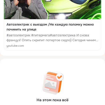
Автоэлектрик с выездом /Не каждую поломку можно
починить на улице
#автоэлектрик #питермега#автоэлектрика И снова
француз! Опять скрипит потертое седло) Сегодня чиним
льва! И он оказался с зубами)
youtube.com
________________________________________________________________
Автоэлектрик питермега. Автоэлектрика в автосервисе и
дома....
На этом пока всё