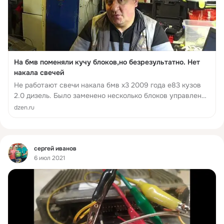
На бмв поменяли кучу блоков,но безрезультатно. Нет
накала свечей
Не работают свечи накала бмв х3 2009 года e83 кузов
2.0 дизель. Было заменено несколько блоков управления
свечами, но результата нет. Сегодня…
dzen.ru
Фид
сергей иванов
6 июл 2021