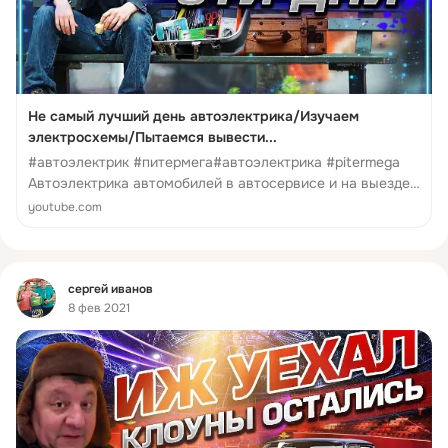
Не самый лучший день автоэлектрика/Изучаем
электросхемы/Пытаемся вывести...
#автоэлектрик #питермега#автоэлектрика #pitermega
Автоэлектрика автомобилей в автосервисе и на выезде.
Выезд к месту поломки это всегда неизвестность. Сам
youtube.com
характер поломки, состояние автомобиля, состояние
хозяина авто Такие встречи бывают как приятные, та...
Фид
сергей иванов
8 фев 2021