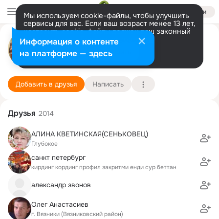
Войти
Мы используем cookie-файлы, чтобы улучшить
сервисы для вас. Если ваш возраст менее 13 лет,
настроить cookie-файлы должен ваш законный
сергей иванов
представитель.
Больше информации
Информация о контенте
Разрешить все
Настроить
на платформе — здесь
Санкт-Петербург
3 октября (52 года)
492 школа
Подробнее
Добавить в друзья
Написать
Друзья
2014
АЛИНА КВЕТИНСКАЯ(СЕНЬКОВЕЦ)
Глубокое
санкт петербург
кирдинг кординг профил закритми енди сур беттан
александр звонов
Олег Анастасиев
г. Вязники (Вязниковский район)