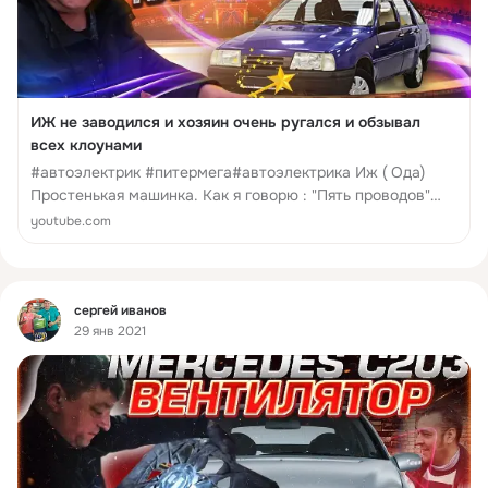
ИЖ не заводился и хозяин очень ругался и обзывал
всех клоунами
#автоэлектрик #питермега#автоэлектрика Иж ( Ода)
Простенькая машинка. Как я говорю : "Пять проводов"
Однажды не завелась. Не сработала дополнительна
youtube.com
сигнализация. Казалось, что ничего сложного. Хозяин
авто вызвал автоэлектрика на место поломки. Тут и
нач...
Фид
сергей иванов
29 янв 2021