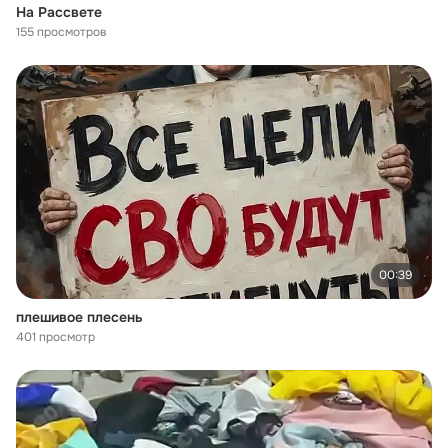
На Рассвете
155 просмотров
00:39
плешивое плесень
401 просмотр