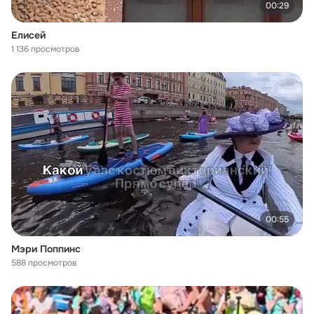
00:29
Елисей
1 136 просмотров
00:55
Мэри Поппинс
588 просмотров