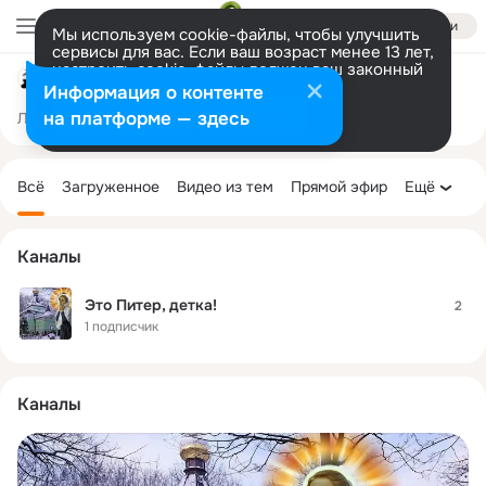
Войти
Мы используем cookie-файлы, чтобы улучшить
сервисы для вас. Если ваш возраст менее 13 лет,
настроить cookie-файлы должен ваш законный
Это Питер, детка!
представитель.
Больше информации
Информация о контенте
Разрешить все
Настроить
на платформе — здесь
Лента
Участники
Темы
Фото
Ещё
8.5K
17K
34K
Дополнительная
колонка
Всё
Загруженное
Видео из тем
Прямой эфир
Ещё
Каналы
Это Питер, детка!
2
1 подписчик
Каналы