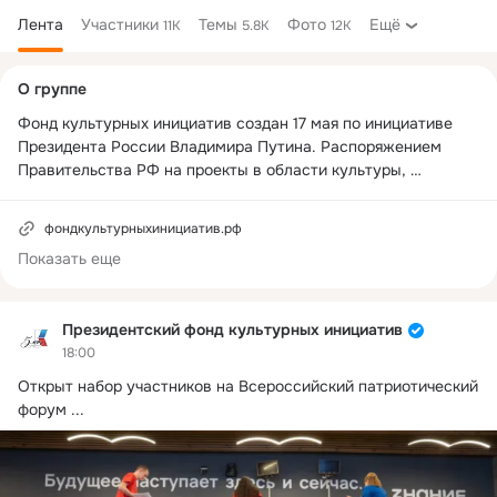
Лента
Участники
Темы
Фото
Ещё
11K
5.8K
12K
Дополнительная
О группе
колонка
Фонд культурных инициатив создан 17 мая по инициативе 
Президента России Владимира Путина. Распоряжением 
Правительства РФ на проекты в области культуры, 
искусства и творчества в 2021 году выделено 3,5 млрд 
рублей.

фондкультурныхинициатив.рф
Показать еще
Записаться на мастер-класс «И снова здравствуйте, 
Одноклассники» в рамках образовательной мастерской 
«Медиа», организованной Президентским фондом 
Президентский фонд культурных инициатив
культурных инициатив: 
18:00
https://forms.yandex.ru/u/62d5865ffaf180fc039a308c/
Открыт набор участников на Всероссийский патриотический 
форум
 ...