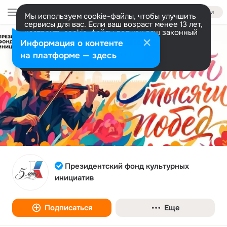
Войти
Мы используем cookie-файлы, чтобы улучшить
сервисы для вас. Если ваш возраст менее 13 лет,
настроить cookie-файлы должен ваш законный
представитель.
Больше информации
Информация о контенте
Разрешить все
Настроить
на платформе — здесь
Президентский фонд культурных
инициатив
Подписаться
Еще