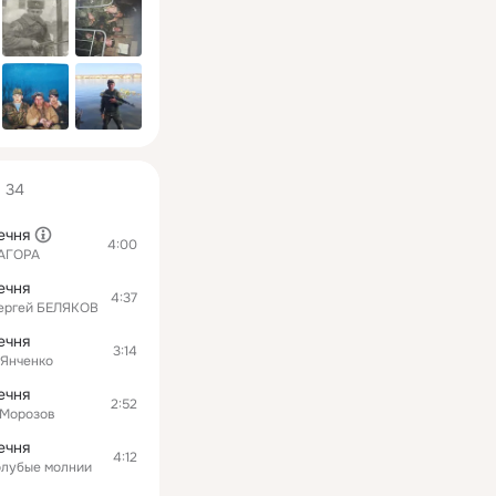
34
ечня
4:00
АГОРА
ечня
4:37
ергей БЕЛЯКОВ
ечня
3:14
.Янченко
ечня
2:52
.Морозов
ечня
4:12
олубые молнии