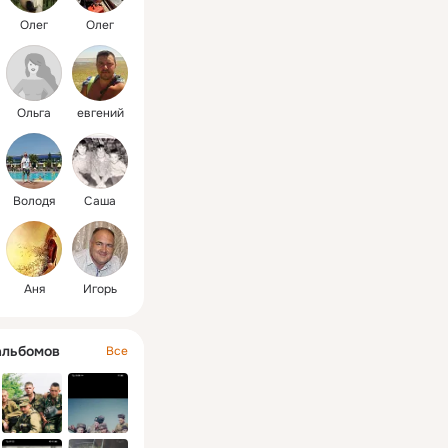
Олег
Олег
Ольга
евгений
Володя
Саша
Аня
Игорь
альбомов
Все