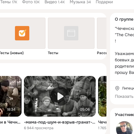
Темы
Фото
Видео
Музыка
Подарки
17K
10K
1.4K
34
Дополнитель
О группе
колонка
"Чеченска
"The Chec
! 

Тесты (новые)
Тесты
Рассылки сообщени
Уважаемы
боевых де
родители,
прошу Ва
историю 
добавляйт
Липец
делайте о
Показать
Сохраним
память.П
18:34
05:06
темы фот
Участник
не относя
Чечня - Армейские будни в Чечне 3 {22,08,1996 год)
-мама-под-шум-и-взрыв-гранат-♫♪-plometei
войне, бу
6 944 просмотра
1 765 просмотров