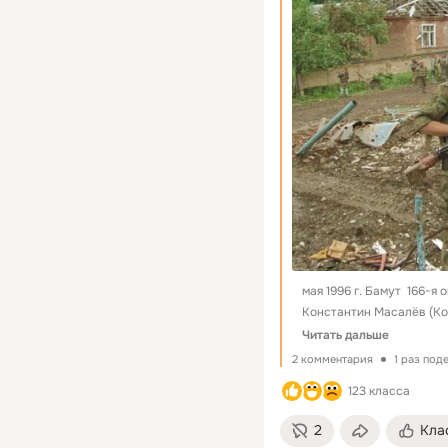
мая 1996 г. Бамут  166-я
Константин Масалёв (Кос
штурма
Читать дальше
2 комментария
1 раз под
123 класса
2
Кла