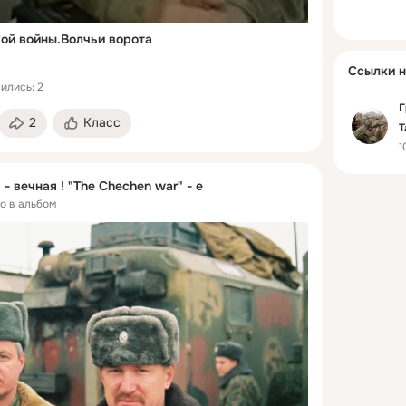
кой войны.Волчьи ворота
Ссылки н
ились: 2
Г
2
Класс
Т
1
1
- вечная ! "The Chechen war" - e
о в альбом