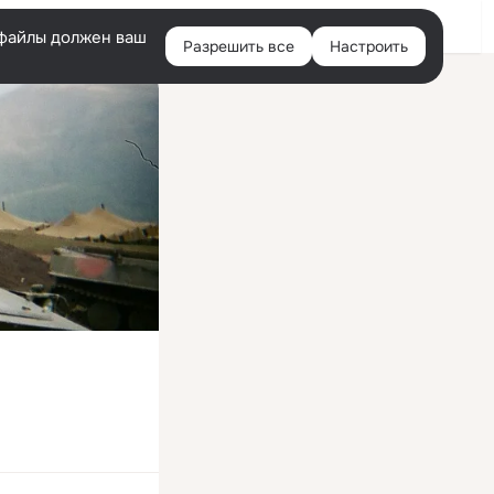
Войти
e-файлы должен ваш
Разрешить все
Настроить
Правая
колонка