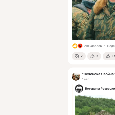
218 классов
Поде
2
3
К
"Чеченская война" 
1 авг
Ветераны Разведки