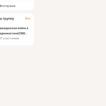
Вся музыка
а группу
Все
ражданская война в
аджикистане(1992—
07 участников
997) и 99 .