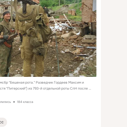
 омсбр "Бешеная рота." Разведчик Гордеев Максим и 
тя "Питерский") из 793-й отдельной роты СпН после 
елились
184 класса
сс