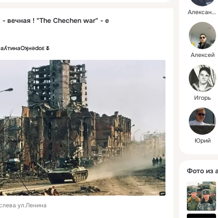
Александр
- вечная ! "The Chechen war" - e
лаʎтинаОʞнǝdоε🌷
Алексей
Игорь
Юрий
Фото из 
КультПросвет училище  слева ул.Ленина 