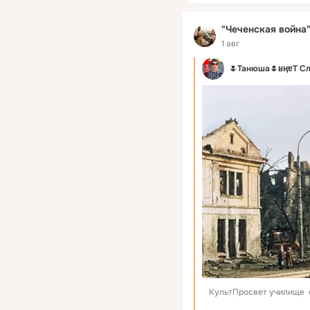
"Чеченская война" 
1 авг
🌷Танюша🌷ʁңɐТ С