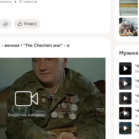
елились
37 классов
Класс
- вечная ! "The Chechen war" - e
Музыка
Ч
Н
Ч
С
Ч
О
Ч
Видео не найдено
А
Ч
Г