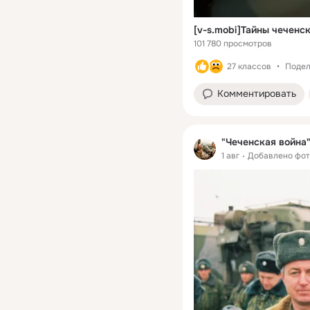
[v-s.mobi]Тайны чеченс
101 780 просмотров
27 классов
Подел
Комментировать
"Чеченская война" 
1 авг
Добавлено фот