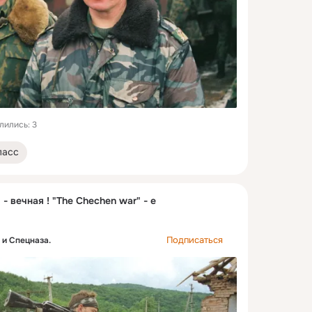
лились: 3
ласс
- вечная ! "The Chechen war" - e
Подписаться
 и Спецназа.