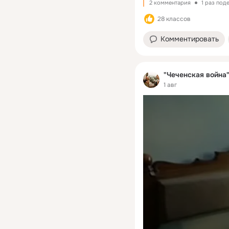
2 комментария
1 раз под
28 классов
Комментировать
"Чеченская война" 
1 авг