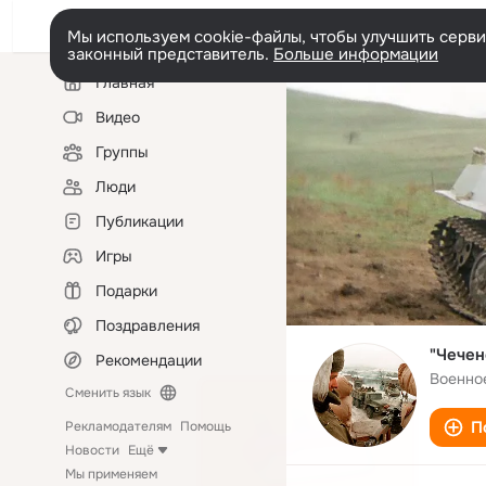
Мы используем cookie-файлы, чтобы улучшить сервис
законный представитель.
Больше информации
Левая
Главная
колонка
Видео
Группы
Люди
Публикации
Игры
Подарки
Поздравления
"Чечен
Рекомендации
Военно
Сменить язык
П
Рекламодателям
Помощь
Новости
Ещё
Мы применяем