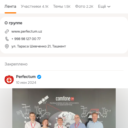
Лента
Участники
Темы
Фото
Ещё
4.1K
1.5K
2.2K
Дополнительная
О группе
колонка
www.perfectum.uz
+ 998 98 127 00 77
ул. Тараса Шевченко 21, Ташкент
Закреплено
Perfectum
10 июн 2024