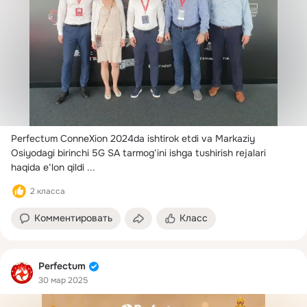
Perfectum ConneXion 2024da ishtirok etdi va Markaziy 
Osiyodagi birinchi 5G SA tarmog‘ini ishga tushirish rejalari 
haqida e‘lon qildi
 ...
2 класса
Комментировать
Класс
Perfectum
30 мар 2025