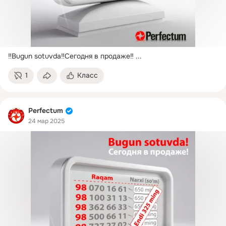
‼️Bugun sotuvda‼️Сегодня в продаже‼️
 ...
1
Класс
Perfectum
24 мар 2025