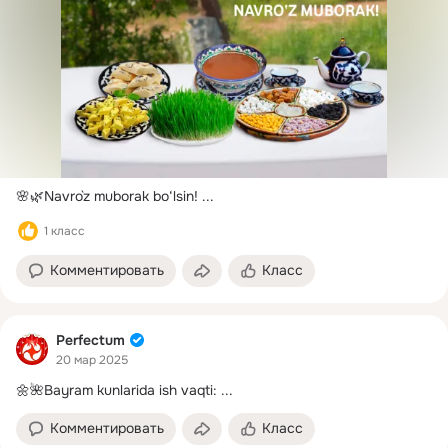
🌸🌿Navro`z muborak bo‘lsin!
 ...
1 класс
Комментировать
Класс
Perfectum
20 мар 2025
🌼🌺Bayram kunlarida ish vaqti:
 ...
Комментировать
Класс