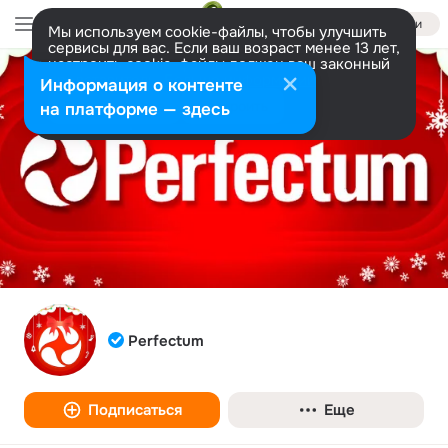
Войти
Мы используем cookie-файлы, чтобы улучшить
сервисы для вас. Если ваш возраст менее 13 лет,
настроить cookie-файлы должен ваш законный
представитель.
Больше информации
Информация о контенте
Разрешить все
Настроить
на платформе — здесь
Perfectum
Подписаться
Еще