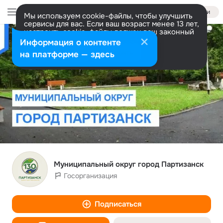
Войти
Мы используем cookie-файлы, чтобы улучшить
сервисы для вас. Если ваш возраст менее 13 лет,
настроить cookie-файлы должен ваш законный
представитель.
Больше информации
Информация о контенте
Разрешить все
Настроить
на платформе — здесь
Муниципальный округ город Партизанск
Госорганизация
Подписаться