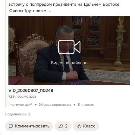
встречу с полпредом президента на Дальнем Востоке 
Юрием Трутневым
 ...
Видео не найдено
VID_20260807_110249
729 просмотров
1 комментарий
24 раза поделились
5 классов
Поделились: 2
Комментировать
2
Класс