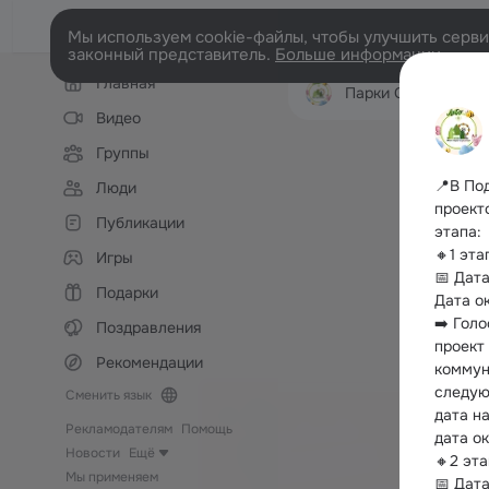
Мы используем cookie-файлы, чтобы улучшить сервис
законный представитель.
Больше информации
Левая
Главная
колонка
Парки Серпухова
Видео
Группы
📍В По
Люди
проект
Публикации
этапа:
🔸1 эт
Игры
📅 Дата
Подарки
Дата о
➡️ Гол
Поздравления
проект
Рекомендации
коммуни
следую
Сменить язык
дата н
Рекламодателям
Помощь
дата о
Новости
Ещё
🔸2 эт
Мы применяем
📅 Дата