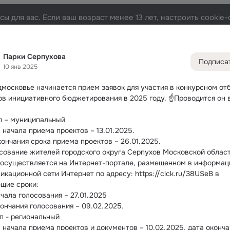
ы для вас. Если ваш возраст менее 13 лет, настроить cooki
Лента
Участники
Темы
Фото
Видео
Подарк
87
3.4K
6.2K
39
Парки Серпухова
Подписа
10 янв 2025
Дополнитель
колонка
Всё
3 44
дмосковье начинается прием заявок для участия в конкурсном отб
Обсужда
ов инициативного бюджетирования в 2025 году.
 ☝️Проводится он в
ап – муниципальный
 начала приема проектов – 13.01.2025.
кончания срока приема проектов – 26.01.2025.
осование жителей городского округа Серпухов Московской области
 осуществляется на Интернет-портале, размещенном в информац
кационной сети Интернет по адресу: https://clck.ru/38USeB в 
щие сроки:
ачала голосования – 27.01.2025
кончания голосования – 09.02.2025.
ап - региональный
 начала приема проектов и документов – 10.02.2025, дата оконча