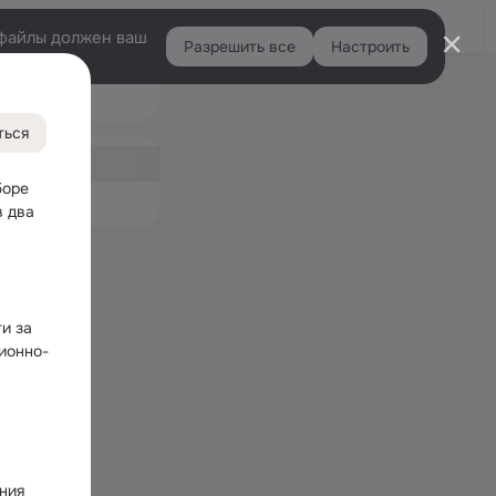
Войти
e-файлы должен ваш
Разрешить все
Настроить
Правая
и
колонка
ться
ная
2
оре 
емые
 два 
 за 
ионно-
ния 