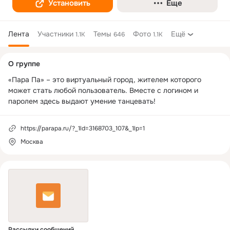
Установить
Еще
Лента
Участники
Темы
Фото
Ещё
1.1K
646
1.1K
Дополнительная
О группе
колонка
«Пара Па» – это виртуальный город, жителем которого 
может стать любой пользователь. Вместе с логином и 
паролем здесь выдают умение танцевать!
https://parapa.ru/?_1ld=3168703_107&_1lp=1
Москва
Рассылки сообщений