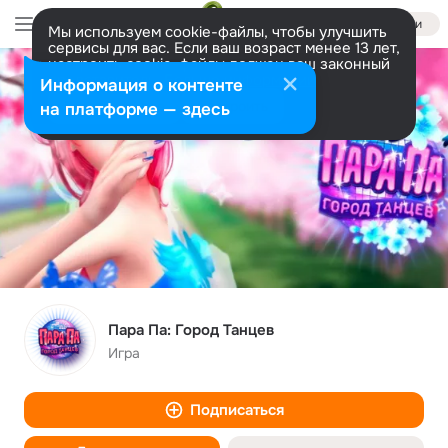
Войти
Мы используем cookie-файлы, чтобы улучшить
сервисы для вас. Если ваш возраст менее 13 лет,
настроить cookie-файлы должен ваш законный
представитель.
Больше информации
Информация о контенте
Разрешить все
Настроить
на платформе — здесь
Пара Па: Город Танцев
Игра
Подписаться