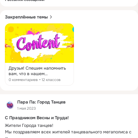
Закреплённые темы
Друзья! Спешим напомнить
вам, что в нашем
сообществе действует
0 комментариев
12 классов
система поощрения за
пополнение альбомов и
предложенные публикации.
Если вы любите делать
Пара Па: Город Танцев
красивые скриншоты,
1 мая 2023
наслаждаться творчеством в
С Праздником Весны и Труда!
свободное время, у вас
прекрасное чувство юмора,
Жители Города танцев!
а может быть вы
Мы поздравляем всех жителей танцевального мегаполиса с 
прирождённый клипмейкер?