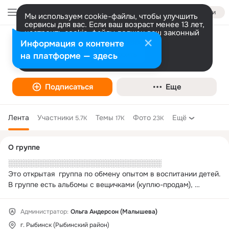
Войти
Мы используем cookie-файлы, чтобы улучшить
сервисы для вас. Если ваш возраст менее 13 лет,
настроить cookie-файлы должен ваш законный
представитель.
От Мамы к Маме - Рыбинск. ЧИТАЕМ
Больше информации
Информация о контенте
ПРАВИЛА
Разрешить все
Настроить
на платформе — здесь
Семья, дети
Подписаться
Еще
Лента
Участники
Темы
Фото
Ещё
5.7K
17K
23K
Дополнительная
О группе
колонка
░░░░░░░░░░░░░░░░░░░░░░░░░░░░░░

Это открытая  группа по обмену опытом в воспитании детей. 
В группе есть альбомы с вещичками (куплю-продам), 
полезная информация!

░░░░░░░░░░░░░░░░░░░░░░░░░░░░░░
Администратор:
Ольга Андерсон (Малышева)
г. Рыбинск (Рыбинский район)