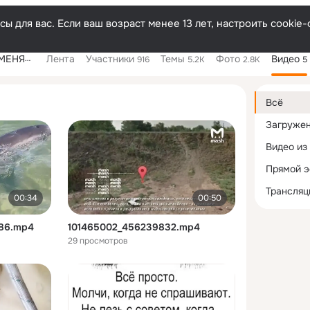
ы для вас. Если ваш возраст менее 13 лет, настроить cooki
НАЮ НОВОЕ.
Лента
Участники
Темы
Фото
Видео
916
5.2K
2.8K
5
Дополнитель
колонка
Всё
Загруже
Видео из
Прямой 
Трансляц
00:34
00:50
786.mp4
101465002_456239832.mp4
29 просмотров