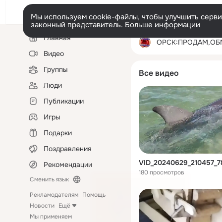
Мы используем cookie-файлы, чтобы улучшить сервис
законный представитель.
Больше информации
Левая
Главная
колонка
ОРСК:ПРОДАМ,ОБМЕНЯЮ,ОТДАМ ДАРОМ,УЗ
Видео
Группы
Все видео
Люди
Публикации
Игры
Подарки
Поздравления
VID_20240629_210457_
Рекомендации
180 просмотров
Сменить язык
Рекламодателям
Помощь
Новости
Ещё
Мы применяем