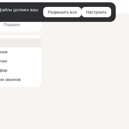
Войти
e-файлы должен ваш
Разрешить все
Настроить
Правая
Подарки
колонка
ная
нное
 тем
эфир
ии звонков