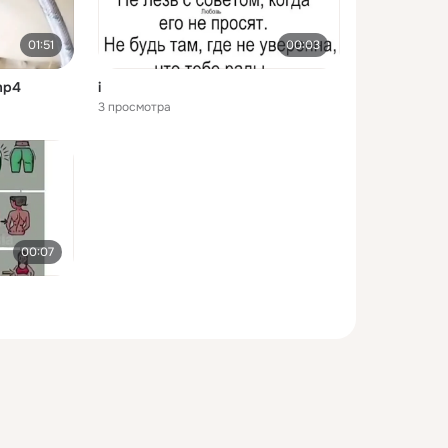
01:51
00:03
mp4
i
3 просмотра
00:07