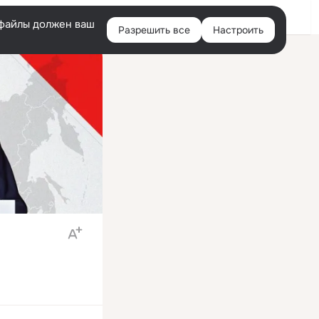
Войти
e-файлы должен ваш
Разрешить все
Настроить
Правая
колонка