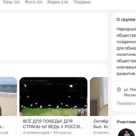
Темы
Фото
Видео
Подарки
12K
12K
6.5K
Дополнитель
О группе
колонка
Народный
обществе
созданное
для объе
политичес
обществе
ключевых
развития 
Лидер дв
ул. Мо
Президен
Москв
Владимир
Показать
Народный
обществе
ВСЁ ДЛЯ ПОБЕДЫ! ДЛЯ
Октябрёнком был. 
Участник
исполнен
СТРАНЫ-Ы! ВЕДЬ У РОССИИ
был. Комсомольцем 
поручений
ин
НЕТ ЦЕНЫ-Ы! ЕСЛИ ПОБЕДА
театральном сообщ
ассов
4 комментария
44 класса
21 комментарий
60 кл