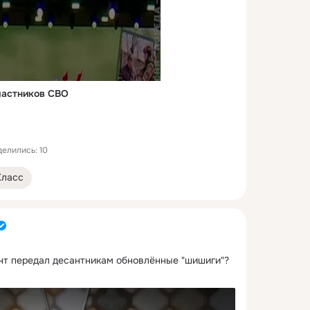
и
ину
звание
ава!
роев в
а
частников СВО
елились: 10
Класс
нт передал десантникам обновлённые "шишиги"?