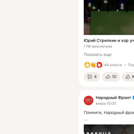
Российской Федераци
Сергею Юрьевичу Иль
посмертно присвоено 
Героя Российской
Федерации. Вечная сл
Страна, знай своих ге
лицо! #КомандаПутин
Юрий Стрелкин и хор у
#ОбыкновенныеГерои
1 118 просмотров
Показать еще
44 класса
Под
4
10
Народный Фронт
вчера 10:00
Помните, Народный фро
...