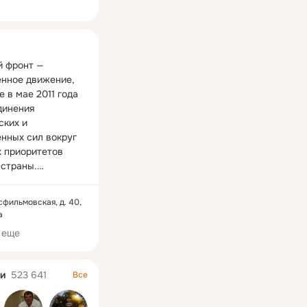
ная
 фронт — 
нное движение, 
 в мае 2011 года 
динения 
ких и 
нных сил вокруг 
 приоритетов 
страны.

ижения – 
сфильмовская, д. 40,
т России 
а
 Путин.

 еще
 фронт ведет 
нный контроль 
Пионером
– Бабушка, а каким был
Анастасия Каретн
и
523 641
Все
ия президентских 
был. В
дедушка? Айжаркын
москвичка, и своё
.

естве
Давлетбаевне приходится
могла бы проводи
ассов
12 комментариев
56 классов
4 комментария
29 