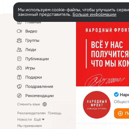
Мы используем cookie-файлы, чтобы улучшить сервис
законный представитель.
Больше информации
Левая
Главная
колонка
Видео
Группы
Люди
Публикации
Игры
Подарки
Поздравления
Нар
Рекомендации
Общест
Сменить язык
П
Рекламодателям
Помощь
Новости
Ещё
Мы применяем