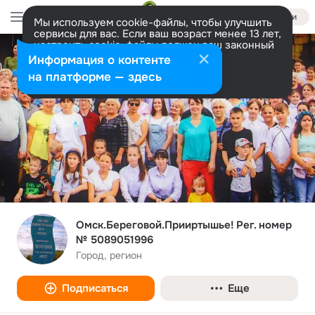
Войти
Мы используем cookie-файлы, чтобы улучшить
сервисы для вас. Если ваш возраст менее 13 лет,
настроить cookie-файлы должен ваш законный
представитель.
Больше информации
Информация о контенте
Разрешить все
Настроить
на платформе — здесь
Омск.Береговой.Прииртышье! Рег. номер
№ 5089051996
Город, регион
Подписаться
Еще