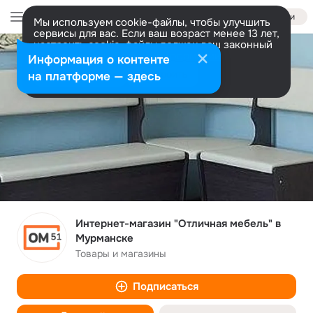
Войти
Мы используем cookie-файлы, чтобы улучшить
сервисы для вас. Если ваш возраст менее 13 лет,
настроить cookie-файлы должен ваш законный
представитель.
Больше информации
Информация о контенте
Разрешить все
Настроить
на платформе — здесь
Интернет-магазин "Отличная мебель" в
Мурманске
Товары и магазины
Подписаться