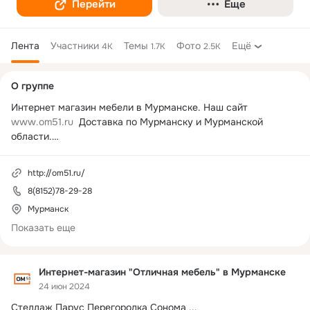
Перейти
Еще
Лента
Участники
Темы
Фото
Ещё
4K
1.7K
2.5K
Дополнительная
О группе
колонка
Интернет магазин мебели в Мурманске. Наш сайт   
www.om51.ru
  Доставка по Мурманску и Мурманской 
области.

Низкие цены , все в наличии . В нашем интернет-магазине 
можно купить : Стенки,Горки,Спальни,Мебель для 
http://om51.ru/
прихожей,Мебель для детской,Шкафы,Компьютерные 
8(8152)78-29-28
столы,Комоды,Кухни. Вся мебель представлена в каталоге.
Мурманск
Показать еще
Интернет-магазин "Отличная мебель" в Мурманске
24 июн 2024
Стеллаж Парус Перегородка Сонома
 ...