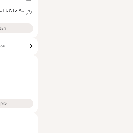
Елена Усова КОНСУЛЬТАНТ по ЗОЖ
зья
ков
арки