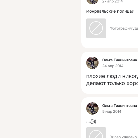
27 апр 2014
монреальские полицаи
Фотография уда
Фид
Ольга Гиацинтовна
24 апр 2014
плохие люди никогд
делают только хор
Фид
Ольга Гиацинтовна
5 мар 2014
::::))))
Видео удалено 