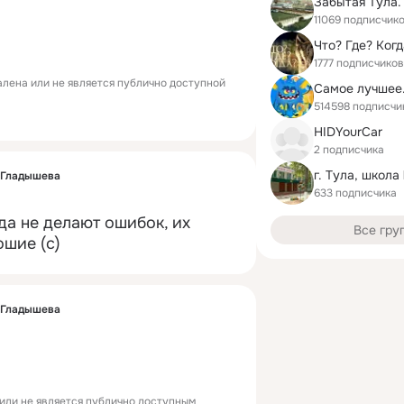
Забытая Тула.
11069 подписчик
Что? Где? Когд
1777 подписчиков
лена или не является публично доступной
514598 подписчи
HIDYourCar
2 подписчика
г. Тула, школа
 Гладышева
633 подписчика
а не делают ошибок, их 
Все гру
ошие (с)
 Гладышева
или не является публично доступным