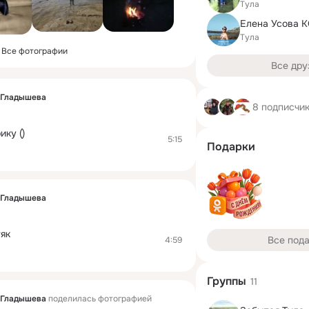
Тула
Тула
Все фотографии
Все дру
 Гладышева
8 подписчи
ку ()
5:15
Подарки
 Гладышева
тяк
Все под
4:59
Группы
11
 Гладышева
поделилась фотографией