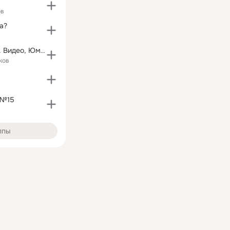
ов
а?
Самое лучшее. Видео, Юмор, GIF
ков
 №15
ппы