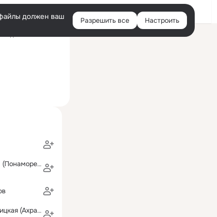
Войти
e-файлы должен ваш
Разрешить все
Настроить
Правая
следний визит: 31 июл
колонка
Ольга Есипова (Понаморева)
ов
Виктория Вербицкая (Ахрамеева)