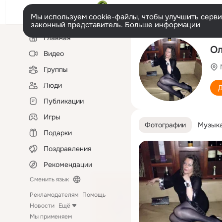
Мы используем cookie-файлы, чтобы улучшить сервис
законный представитель.
Больше информации
Левая
Главная
колонка
Ол
Видео
Группы
Люди
Д
Публикации
Игры
Фотографии
Музык
Подарки
Поздравления
Рекомендации
Сменить язык
Рекламодателям
Помощь
Новости
Ещё
Мы применяем