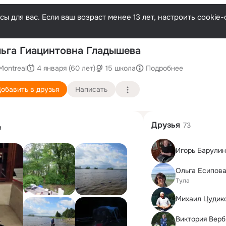
ы для вас. Если ваш возраст менее 13 лет, настроить cooki
По
ьга Гиацинтовна Гладышева
Montreal
4 января (60 лет)
15 школа
Подробнее
обавить в друзья
Написать
Друзья
73
а
Игорь Барулин
Тула
Михаил Цудик