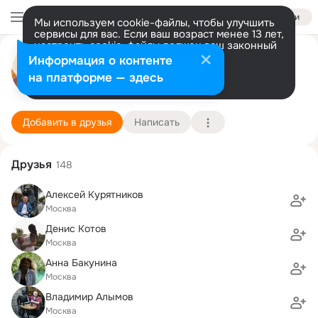
Войти
Мы используем cookie-файлы, чтобы улучшить
сервисы для вас. Если ваш возраст менее 13 лет,
настроить cookie-файлы должен ваш законный
Олег Родин
представитель.
Больше информации
Информация о контенте
Разрешить все
Настроить
на платформе — здесь
Москва
22 октября (57 лет)
164 школа
Подробнее
Добавить в друзья
Написать
Друзья
148
Алексей Курятников
Москва
Денис Котов
Москва
Анна Бакунина
Москва
Владимир Алымов
Москва