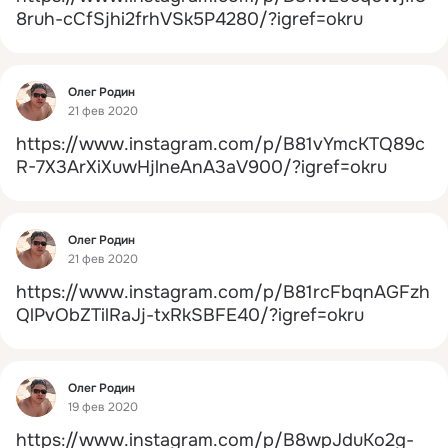
8ruh-cCfSjhi2frhVSk5P4280/?igref=okru
Фид
Олег Родин
21 фев 2020
https://www.instagram.com/p/B81vYmcKTQ89c
R-7X3ArXiXuwHjlneAnA3aV900/?igref=okru
Фид
Олег Родин
21 фев 2020
https://www.instagram.com/p/B81rcFbqnAGFzh
QlPvObZTilRaJj-txRkSBFE40/?igref=okru
Фид
Олег Родин
19 фев 2020
https://www.instagram.com/p/B8wpJduKo2g-