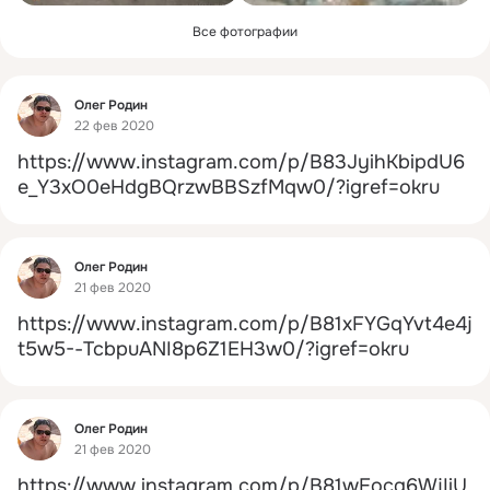
Все фотографии
Фид
Олег Родин
22 фев 2020
https://www.instagram.com/p/B83JyihKbipdU6
e_Y3xO0eHdgBQrzwBBSzfMqw0/?igref=okru
Фид
Олег Родин
21 фев 2020
https://www.instagram.com/p/B81xFYGqYvt4e4j
t5w5--TcbpuANI8p6Z1EH3w0/?igref=okru
Фид
Олег Родин
21 фев 2020
https://www.instagram.com/p/B81wEocq6WjIiU