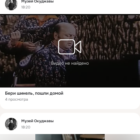
Фид
Музей Окуджавы
18:20
Видео не найдено
Бери шинель, пошли домой
4 просмотра
Фид
Музей Окуджавы
18:20