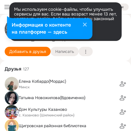
Войти
Мы используем cookie-файлы, чтобы улучшить
сервисы для вас. Если ваш возраст менее 13 лет,
настроить cookie-файлы должен ваш законный
Музей Окуджавы
представитель.
Больше информации
Информация о контенте
Музей Булата Окуджавы в Переделкине
Разрешить все
Настроить
на платформе — здесь
12 июня
Подробнее
Добавить в друзья
Написать
Друзья
127
Елена Кобардо(Мордас)
Минск
Татьяна Новожилова(Вдовиченко)
Дом Культуры Казаново
с. Казаново (Шилкинский район)
Щигровская районная библиотека