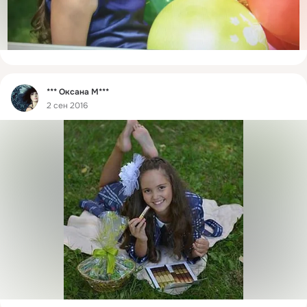
Фид
*** Оксана М***
2 сен 2016