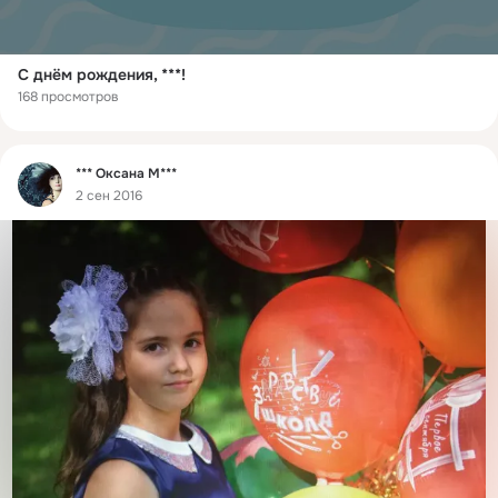
С днём рождения, ***!
168 просмотров
Фид
*** Оксана М***
2 сен 2016