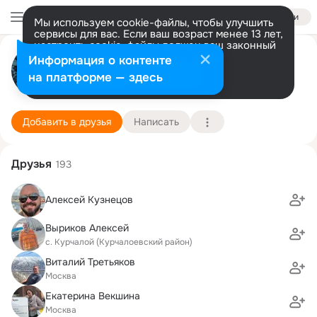
Войти
Мы используем cookie-файлы, чтобы улучшить
сервисы для вас. Если ваш возраст менее 13 лет,
настроить cookie-файлы должен ваш законный
*** Оксана М***
представитель.
Больше информации
Информация о контенте
Разрешить все
Настроить
на платформе — здесь
Москва
27 октября (44 года)
117 школа
Подробнее
Добавить в друзья
Написать
Друзья
193
Алексей Кузнецов
Выриков Алексей
с. Курчалой (Курчалоевский район)
Виталий Третьяков
Москва
Екатерина Векшина
Москва