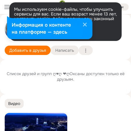
Войти
Мы используем cookie-файлы, чтобы улучшить
сервисы для вас. Если ваш возраст менее 13 лет,
настроить cookie-файлы должен ваш законный
ღ♥ღ ❤ღОксана Андриянова
представитель.
Больше информации
Информация о контенте
Разрешить все
Настроить
на платформе — здесь
пос. Ногинск (Илимпийский район)
1 марта
Подробнее
Добавить в друзья
Написать
Список друзей и групп ღ♥ღ ❤ღОксаны доступен только её
друзьям.
Видео