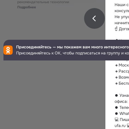
рекомендательные технологии
Наши с
Подробнее
консул
Не упу
начнит
☝ Дого
⠀
🏠Комп
Присоединяйтесь — мы покажем вам много интересного
🔸Плас
Присоединяйтесь к ОК, чтобы подписаться на группу и к
🔸ОСТ
🔸ВХО
🔸Моск
🔸Расс
🔸Возм
🔸Бесп
⠀
⏺ Узнай
офиса: 
⏺ Телеф
⏺ What
💻 Пиш
ufa.ru