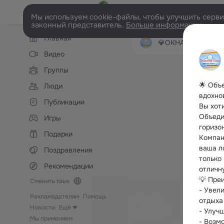
Мы используем cookie-файлы, чтобы улучшить сервис
законный представитель.
Больше информации
Левая
Главная
колонка
💎ОКНА и БАЛКОНЫ ПВХ с ПЛА
Видео
Группы
🌟 Объ
Люди
вдохно
Публикации
Вы хот
Объеди
Игры
горизо
Подарки
Компан
ваша л
Поздравления
только
Рекомендации
отличн
💡 Пре
Сменить язык
- Увел
Рекламодателям
Помощь
отдыха
Новости
Ещё
- Улуч
Мы применяем
- Возм