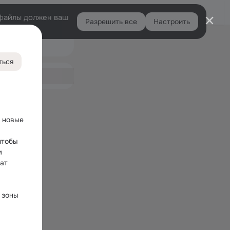
Войти
e-файлы должен ваш
Разрешить все
Настроить
Правая
Подарки
колонка
ться
ная
 новые 
тобы 
 
ат 
зоны 