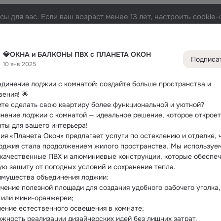
ы для вас. Если ваш возраст менее 13 лет, настроить cooki
НЕТА ОКОН
Лента
Участники
Темы
Фото
Видео
72
493
1.6K
6
💎ОКНА и БАЛКОНЫ ПВХ с ПЛАНЕТА ОКОН
Подписа
10 янв 2025
Дополнитель
колонка
Всё
493
единение лоджии с комнатой: создайте больше пространства и 
вения!
 🌟
ите сделать свою квартиру более функциональной и уютной? 
нение лоджии с комнатой — идеальное решение, которое откроет
нты для вашего интерьера!
ия «Планета Окон» предлагает услуги по остеклению и отделке, ч
оджия стала продолжением жилого пространства. Мы используем
 качественные ПВХ и алюминиевые конструкции, которые обеспеч
ую защиту от погодных условий и сохранение тепла.
имущества объединения лоджии:
ичение полезной площади для создания удобного рабочего уголка, 
 или мини-оранжереи;
шение естественного освещения в комнате;
ожность реализации дизайнерских идей без лишних затрат.