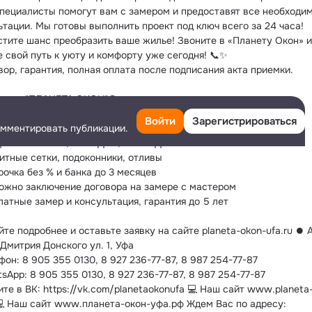
пециалисты помогут вам с замером и предоставят все необходим
ьтации. Мы готовы выполнить проект под ключ всего за 24 часа!
стите шанс преобразить ваше жилье! Звоните в «Планету Окон» и 
е свой путь к уюту и комфорту уже сегодня! 📞✨
вор, гарантия, полная оплата после подписания акта приемки.⠀
ания "ПЛАНЕТА ОКОН"©🏡
тиковые окна, алюминиевые конструкции
Войти
Зарегистрироваться
омментировать публикации.
ЕКЛЕНИЕ И ОТДЕЛКА БАЛКОНОВ И ЛОДЖИЙ
ДНЫЕ ГРУППЫ, БЕСЕДКИ, ВЕРАНДЫ
итные сетки, подоконники, отливы
рочка без % и банка до 3 месяцев
ожно заключение договора на замере с мастером
латные замер и консультация, гарантия до 5 лет
те подробнее и оставьте заявку на сайте planeta-okon-ufa.ru ⏺ А
Дмитрия Донского ул. 1, Уфа
он: 8 905 355 0130, 8 927 236-77-87, 8 987 254-77-87
sApp: 8 905 355 0130, 8 927 236-77-87, 8 987 254-77-87
ите в ВК: https://vk.com/planetaokonufa 💻 Наш сайт www.planeta
 💻 Наш сайт www.планета-окон-уфа.рф Ждем Вас по адресу: