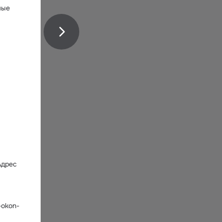
ые 
дрес 
-okon-