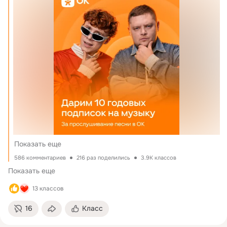
https://ok.ru/profile/582911560610
 Подпишитесь на группу 
«Музыка ОК».
https://ok.ru/profile/561066591379
 Поставьте класс этой теме. 
https://ok.ru/profile/580564903114
 Послушайте композицию группы ПЕСНИ как можно 
https://ok.ru/profile/277199430559
больше раз: 
https://ok.ru/music/album/123004186686375
. 
https://ok.ru/profile/585837903433
Среди всех, кто это сделает, мы выберем десять самых 
Вы получаете годовую подписку на сервис «Музыка без гр
музыкальных пользователей 
 Они получат годовую 
подписку на сервис «Музыка без границ». 
Итоги подведём 6 августа. Всем удачи! 
Показать еще
586 комментариев
216 раз поделились
3.9K классов
Показать еще
13 классов
16
Класс