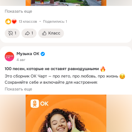
Показать еще
13 классов
Поделились: 1
1
1
Класс
Музыка ОК
4 авг
100 песен, которые не оставят равнодушными
Это сборник ОК Чарт — про лето, про любовь, про жизнь 
Сохраняйте себе и включайте для настроения: 
https://ok.ru/music/collection/101
Показать еще