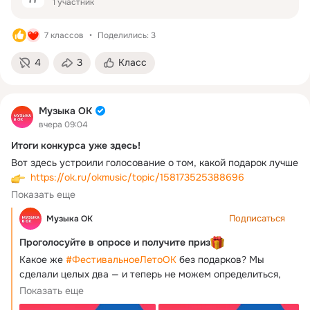
1 участник
7 классов
Поделились: 3
4
3
Класс
Музыка ОК
вчера 09:04
Итоги конкурса уже здесь!
Вот здесь устроили голосование о том, какой подарок лучше 
https://ok.ru/okmusic/topic/158173525388696
Среди всех проголосовавших совершенно случайно 
Показать еще
выбрали трёх «Фестивальщиков» и трёх «Летних танцоров» 
Подписаться
Музыка ОК
Первый подарок получают: 
Проголосуйте в опросе и получите приз
https://ok.ru/profile/560192765440
Какое же 
#ФестивальноеЛетоОК
 без подарков? Мы 
https://ok.ru/profile/505973282175
сделали целых два — и теперь не можем определиться, 
https://ok.ru/profile/575605164528
какой лучше 
Показать еще
Второй подарок получают: 
https://ok.ru/profile/528272130905