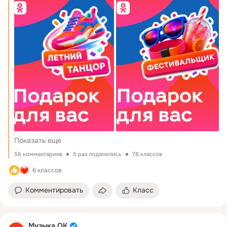
https://ok.ru/profile/910478476554
https://ok.ru/profile/350984955455
Спасибо за участие! Кстати, 
#ФестивальноеЛетоОК
продолжается 
Показать еще
56 комментариев
5 раз поделились
78 классов
6 классов
Комментировать
Класс
Музыка ОК