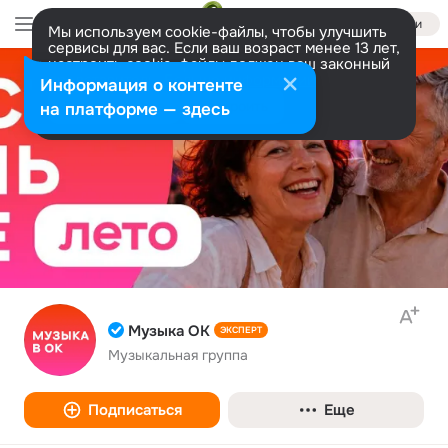
Войти
Мы используем cookie-файлы, чтобы улучшить
сервисы для вас. Если ваш возраст менее 13 лет,
настроить cookie-файлы должен ваш законный
представитель.
Больше информации
Информация о контенте
Разрешить все
Настроить
на платформе — здесь
Музыка ОК
ЭКСПЕРТ
Музыкальная группа
Подписаться
Еще