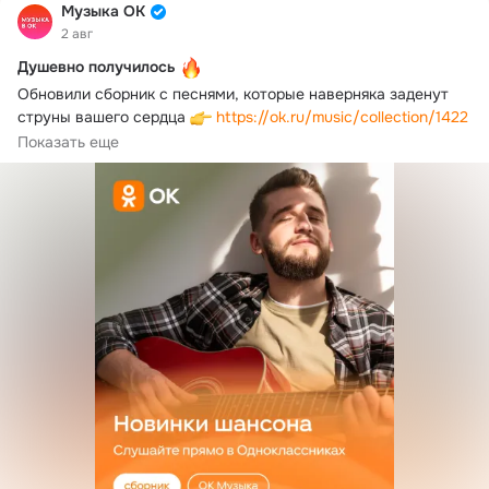
Музыка ОК
2 авг
Душевно получилось
Обновили сборник с песнями, которые наверняка заденут 
струны вашего сердца 
https://ok.ru/music/collection/1422
Слушайте новинки шансона прямо в ОК! 
Показать еще