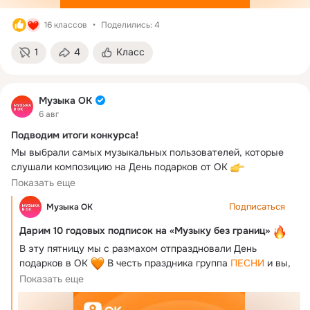
16 классов
Поделились: 4
1
4
Класс
Музыка ОК
6 авг
Подводим итоги конкурса!
Мы выбрали самых музыкальных пользователей, которые 
слушали композицию на День подарков от ОК 
https://ok.ru/music/album/123004186686375
Показать еще
Подробные условия участия были в этой теме: 
Подписаться
Музыка ОК
https://ok.ru/okmusic/topic/158168773569944
 И мы рады 
объявить десять победителей: 
Дарим 10 годовых подписок на «Музыку без границ»
https://ok.ru/profile/576327111169
В эту пятницу мы с размахом отпраздновали День 
https://ok.ru/profile/271490131022
подарков в ОК 
 В честь праздника группа 
ПЕСНИ 
и вы, 
https://ok.ru/profile/578112179182
наши любимые пользователи, 
написали вместе 
Показать еще
https://ok.ru/profile/579196226087
 настоящий гимн. 
https://ok.ru/profile/588201304686
Мы им вдохновились и запускаем конкурс: 