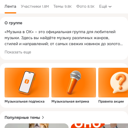
Лента
Участники
Темы
Фото
Ещё
1.8M
9.8K
8.5K
Дополнительная
О группе
колонка
«Музыка в ОК» – это официальная группа для любителей 
музыки. Здесь вы найдёте музыку различных жанров, 
стилей и направлений; от самых свежих новинок до золотой 
Показать еще
https://ok.ru/music
Музыкальная подписка
Музыкальная витрина
Правила акции
Популярные темы