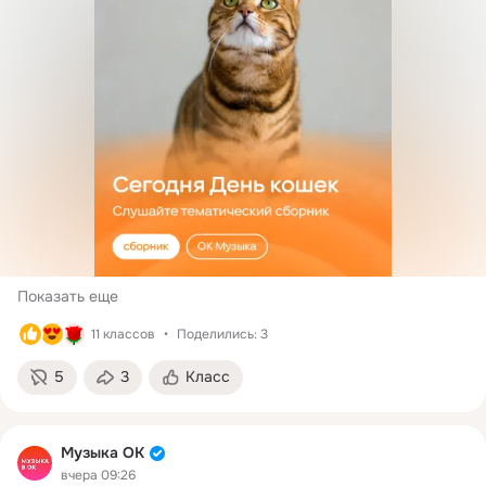
теме стоит тег
#ФестивальноеЛетоОК. Пр
желании — дополните фото
рассказом! Среди всех, кто
поделится фотографиями, 
случайным образом выбер
одного человека, который
получит 300 рубинов на сч
в приложении «Бонусы от
ОК». Всем удачи! Итоги
подведём в комментариях 
этой теме через неделю, 14
августа 🧡
Показать еще
11 классов
Поделились: 3
5
3
Класс
Музыка ОК
вчера 09:26