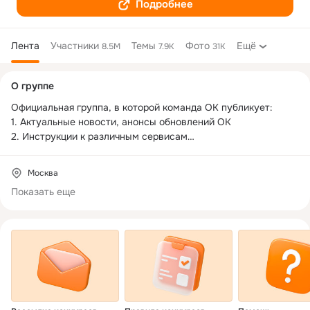
Подробнее
Лента
Участники
Темы
Фото
Ещё
8.5M
7.9K
31K
Дополнительная
О группе
колонка
Официальная группа, в которой команда ОК публикует:  

1. Актуальные новости, анонсы обновлений ОК

2. Инструкции к различным сервисам

3. Тематические конкурсы, в которых можно выиграть «Всё 
включено», «Невидимку» и подписку на музыку

Москва
Показать еще
Будьте в курсе последних новинок ОК, активно участвуйте в 
обсуждениях в комментариях и находите настоящих друзей 
и единомышленников!