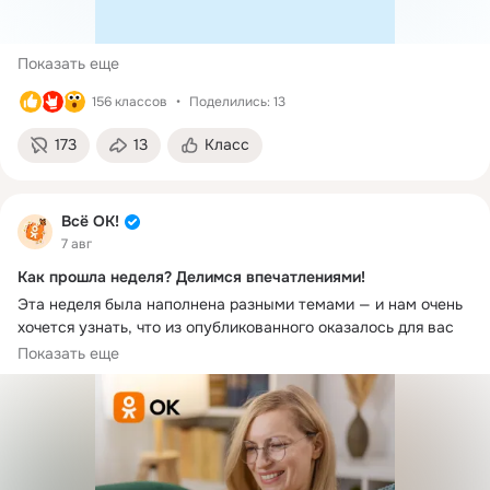
Показать еще
156 классов
Поделились: 13
173
13
Класс
Всё ОК!
7 авг
Как прошла неделя? Делимся впечатлениями!
Эта неделя была наполнена разными темами — и нам очень 
хочется узнать, что из опубликованного оказалось для вас 
самым интересным или полезным 
Показать еще