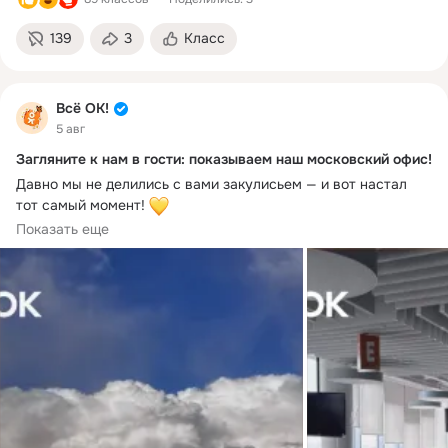
139
3
Класс
Всё ОК!
5 авг
Загляните к нам в гости: показываем наш московский офис!
Давно мы не делились с вами закулисьем — и вот настал 
тот самый момент! 
Сегодня приоткрываем дверь в нашу московский офис — 
Показать еще
посмотрите фото нашего офиса в Москве и вид с высоты 
птичьего полёта. Здесь каждый день кипит жизнь, полная 
интересных задач и тёплых разговоров 
Напишите в комментариях, а как проходит ваш день?