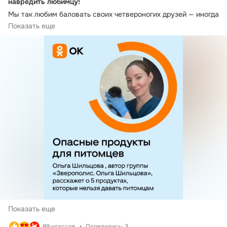
навредить любимцу!
Мы так любим баловать своих четвероногих друзей — иногда 
хочется просто поделиться кусочком того, что едим сами. 
Показать еще
Показать еще
89 классов
Поделились: 3