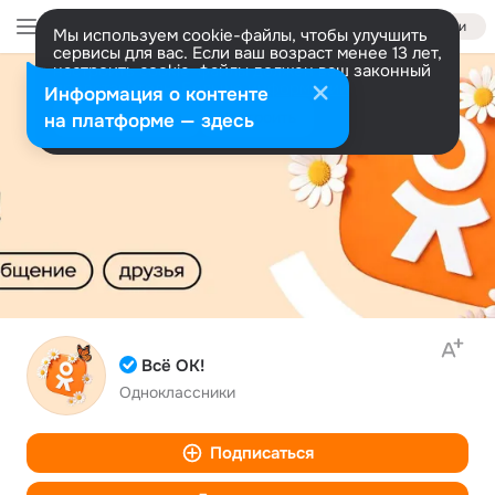
Войти
Мы используем cookie-файлы, чтобы улучшить
сервисы для вас. Если ваш возраст менее 13 лет,
настроить cookie-файлы должен ваш законный
представитель.
Больше информации
Информация о контенте
Разрешить все
Настроить
на платформе — здесь
Всё ОК!
Одноклассники
Подписаться