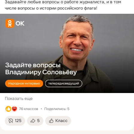
Задавайте любые вопросы о работе журналиста, и в том 
😊 Напишите в
числе вопросы о истории российского флага!
комментариях, а как
проходит ваш день?
Показать еще
76 классов
Поделились: 5
125
5
Класс