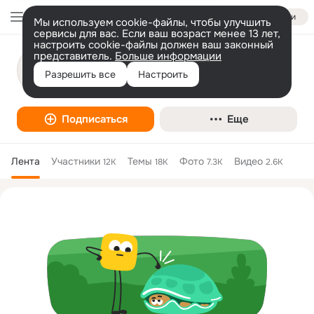
Войти
Мы используем cookie-файлы, чтобы улучшить
сервисы для вас. Если ваш возраст менее 13 лет,
настроить cookie-файлы должен ваш законный
ОФИЦЕРЫ - Против лжи,воровства! За
представитель.
Больше информации
Великую Россию!
Разрешить все
Настроить
Интернет-СМИ
Подписаться
Еще
Лента
Участники
Темы
Фото
Видео
12K
18K
7.3K
2.6K