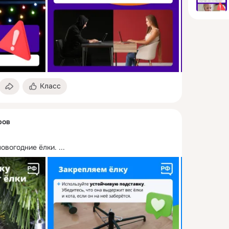
Класс
ров
новогодние ёлки.
 ...