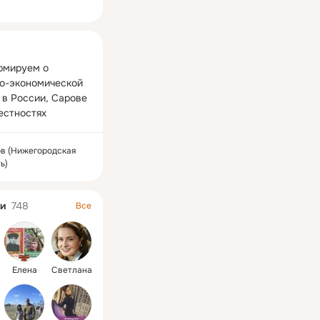
ная
мируем о 
о-экономической 
 в России, Сарове 
рестностях
ов (Нижегородская
ь)
и
748
Все
Елена
Светлана