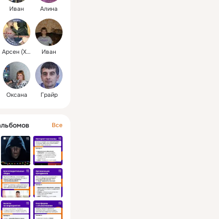
Иван
Алина
Арсен (ХОЙ)
Иван
Оксана
Грайр
альбомов
Все