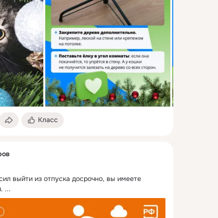
Класс
ров
ил выйти из отпуска досрочно, вы имеете 
.
 ...