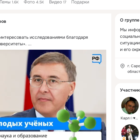
Темы
Фото
Видео
Подарки
1.6K
4.5K
17
Дополнитель
О группе
ров
колонка
Мы инфор
социальн
интересовать исследованиями благодаря 
ситуации
иверситеты».
 ...
и его ок
г. Сар
област
Участник
Карл☆♥★♡♧