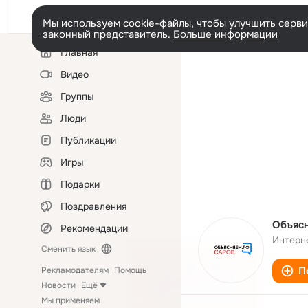
Мы используем cookie-файлы, чтобы улучшить сервис
законный представитель.
Больше информации
Левая
Главная
колонка
Видео
Группы
Люди
Публикации
Игры
Подарки
Поздравления
Объяс
Рекомендации
Интерн
Сменить язык
П
Рекламодателям
Помощь
Новости
Ещё
Мы применяем