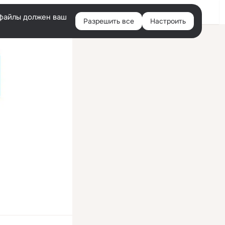
Войти
e-файлы должен ваш
Разрешить все
Настроить
Правая
колонка