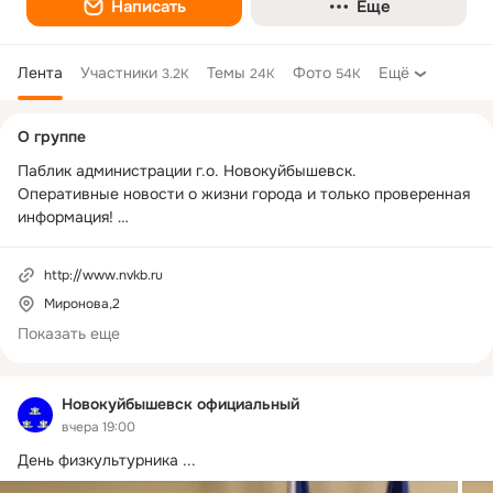
Написать
Еще
Лента
Участники
Темы
Фото
Ещё
3.2K
24K
54K
Дополнительная
О группе
колонка
Паблик администрации г.о. Новокуйбышевск. 

Оперативные новости о жизни города и только проверенная 
информация! 

Колл-центр (ЕДДС) тел.: 8(84635) 333-00.
http://www.nvkb.ru
Миронова,2
Показать еще
Новокуйбышевск официальный
вчера 19:00
День физкультурника
 ...