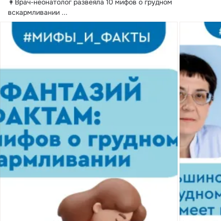
👩‍Врач-неонатолог развеяла 10 мифов о грудном 
вскармливании
 ...