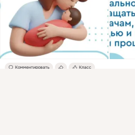
Комментировать
Класс
Присоединяйтесь к ОК, чтобы подписаться на группу и
комментировать публикации.
Новокуйбышевск официальный
Войти
Зарегистрироваться
вчера 08:18
Информация по минимальным ценам на социально значимые 
продовольственные товары первой необходимости по 
состоянию на 05 августа 2026 года на территории 
городского округа Новокуйбышевск размещена на сайте
http://city-hall.nvkb.ru/about/info/news/44369/