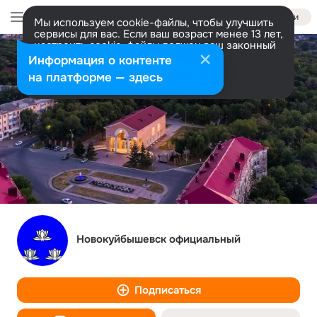
Войти
Мы используем cookie-файлы, чтобы улучшить
сервисы для вас. Если ваш возраст менее 13 лет,
настроить cookie-файлы должен ваш законный
представитель.
Больше информации
Информация о контенте
Разрешить все
Настроить
на платформе — здесь
Новокуйбышевск официальный
Подписаться