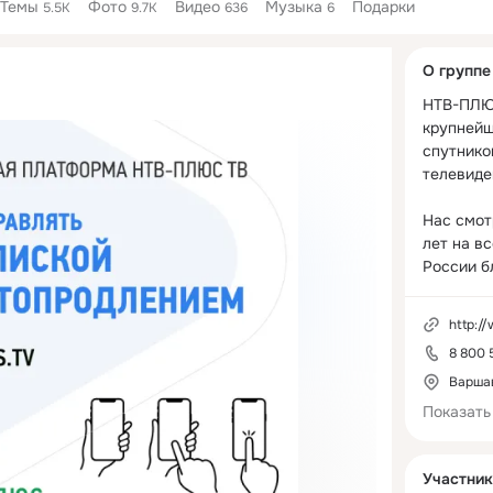
Темы
Фото
Видео
Музыка
Подарки
5.5K
9.7K
636
6
Дополнитель
О группе
колонка
НТВ-ПЛЮС
крупнейш
спутнико
телевиден
Нас смот
лет на вс
России б
уверенно
сигналу 
http:/
цифровым
8 800 
Платфор
Варшав
позволяе
Показать
любимый к
отличном
картинки 
Участник