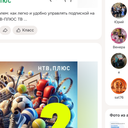
телевизор
любом ус
лем: как легко и удобно управлять подпиской на 
интернето
ТВ-ПЛЮС ТВ
 ...
Юрий
НТВ-ПЛЮС
Класс
доступ к
количест
жанров, 
Венера
спортивн
самым бо
библиоте
сериалов:
e
PREMIER,
можно уп
слушать к
радио.
sat76
Фото из 