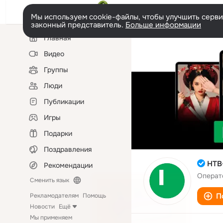
Мы используем cookie-файлы, чтобы улучшить сервис
законный представитель.
Больше информации
Левая
Главная
колонка
Видео
Группы
Люди
Публикации
Игры
Подарки
Поздравления
НТВ
Рекомендации
Операт
Сменить язык
П
Рекламодателям
Помощь
Новости
Ещё
Мы применяем