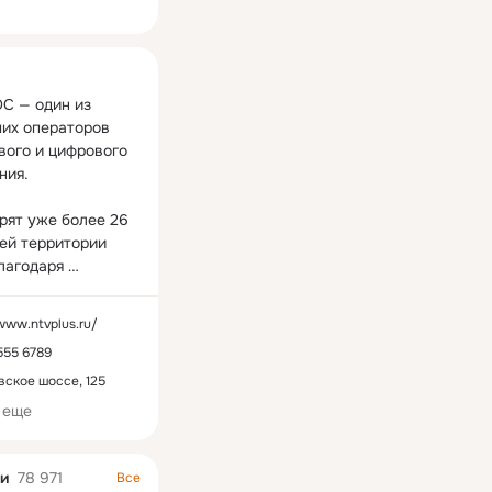
ная
 — один из 
их операторов 
вого и цифрового 
ия.

рят уже более 26 
ей территории 
лагодаря 
му спутниковому 
и современным 
/www.ntvplus.ru/
 технологиям.

555 6789
ма НТВ-ПЛЮС 
ское шоссе, 125
т смотреть ваш 
 еще
онтент, в 
 качестве 
и звука как на 
и
78 971
Все