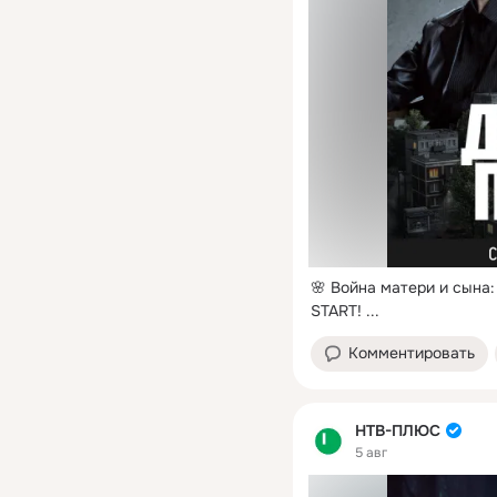
🌸 Война матери и сына:
START!
 ...
Комментировать
НТВ-ПЛЮС
5 авг