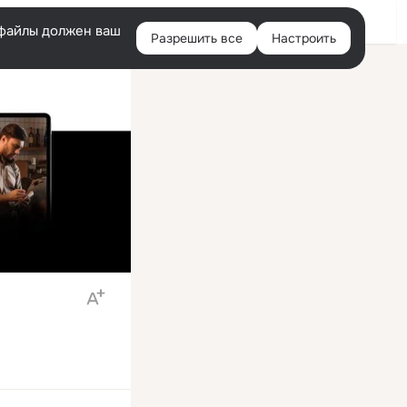
Войти
e-файлы должен ваш
Разрешить все
Настроить
Правая
колонка