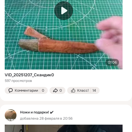
01:06
VID_20251207_Скандик0
597 просмотров
Комментарии
0
0
Класс!
14
Ножи и подарки! ✔️
добавлена 28 февраля в 20:56