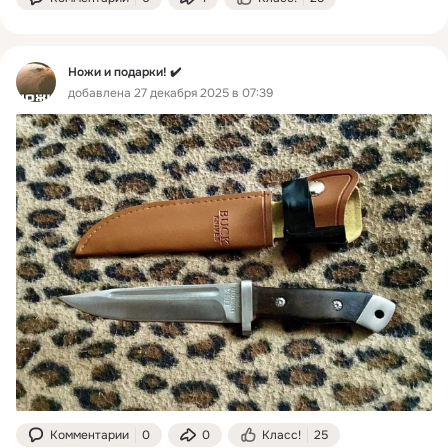
Ножи и подарки! ✔️
добавлена 27 декабря 2025 в 07:39
Комментарии
0
0
Класс!
25