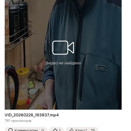
Видео не найдено
VID_20260226_193837.mp4
797 просмотров
Комментарии
0
1
Класс!
25