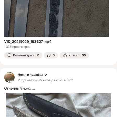
VID_20251029_193327.mp4
1 335 просмотров
Комментарии
0
0
Класс!
30
Ножи и подарки! ✔️
добавлена 27 октября 2025 в 19:21
Огненный нож.
 ...