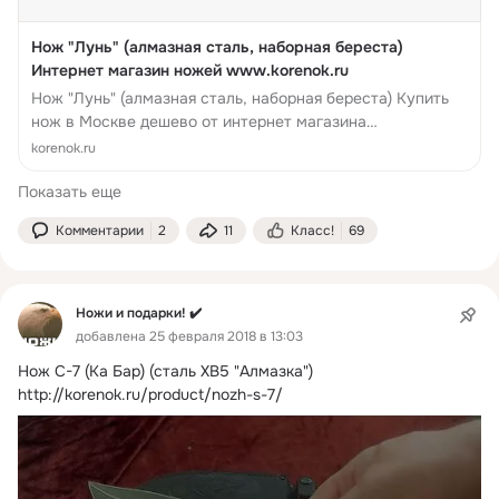
Нож "Лунь" (алмазная сталь, наборная береста)
Интернет магазин ножей www.korenok.ru
Нож "Лунь" (алмазная сталь, наборная береста) Купить
нож в Москве дешево от интернет магазина
www.korenok.ru коренок.ру Надежный нож из стали ХВ5
korenok.ru
Алмазка, отли...
Показать еще
Комментарии
2
11
Класс!
69
Ножи и подарки! ✔️
добавлена 25 февраля 2018 в 13:03
Нож С-7 (Ка Бар) (сталь ХВ5 "Алмазка")
http://korenok.ru/product/nozh-s-7/