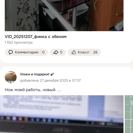
VID_20251207_финка с эбеном
1 552 просмотра
Комментарии
0
0
Класс!
26
Ножи и подарки! ✔️
добавлена 27 декабря 2025 в 07:37
Нож моей работы, новый.
 ...