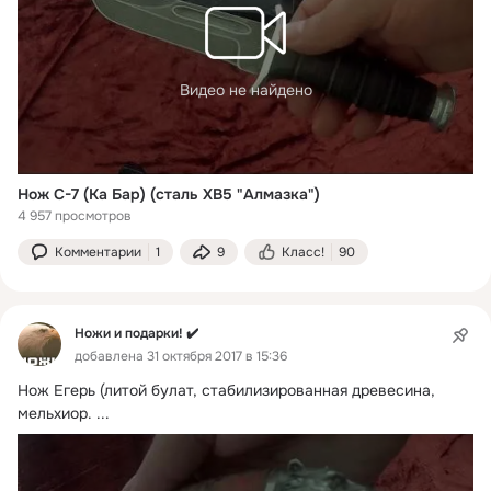
Видео не найдено
Нож С-7 (Ка Бар) (сталь ХВ5 "Алмазка")
4 957 просмотров
Комментарии
1
9
Класс!
90
Ножи и подарки! ✔️
добавлена 31 октября 2017 в 15:36
Нож Егерь (литой булат, стабилизированная древесина, 
мельхиор.
 ...