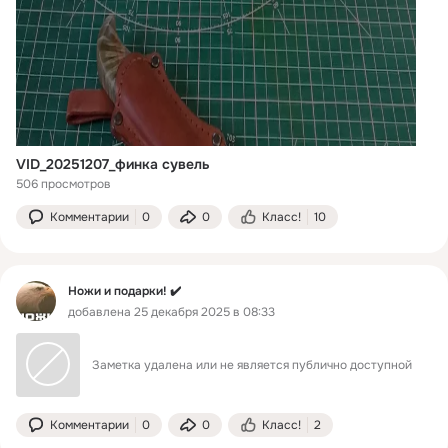
VID_20251207_финка сувель
506 просмотров
Комментарии
0
0
Класс!
10
Ножи и подарки! ✔️
добавлена 25 декабря 2025 в 08:33
Заметка удалена или не является публично доступной
Комментарии
0
0
Класс!
2