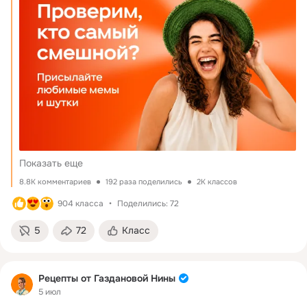
Чем больше юмора, тем ярче настроение! Посмотрим, чей 
удовольствием почитаю! 
комментарий соберёт больше всего «классов» 
Кстати, в Одноклассниках сейчас проходит марафон 
хорошего настроения. Расскажите в комментариях к 
марафону свою самую смешну
Показать еще
8.8K комментариев
192 раза поделились
2K классов
904 класса
Поделились: 72
5
72
Класс
Рецепты от Газдановой Нины
5 июл