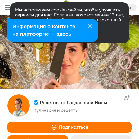
Войти
Мы используем cookie-файлы, чтобы улучшить
сервисы для вас. Если ваш возраст менее 13 лет,
настроить cookie-файлы должен ваш законный
представитель.
Больше информации
Информация о контенте
Разрешить все
Настроить
на платформе — здесь
Рецепты от Газдановой Нины
Кулинария и рецепты
Подписаться