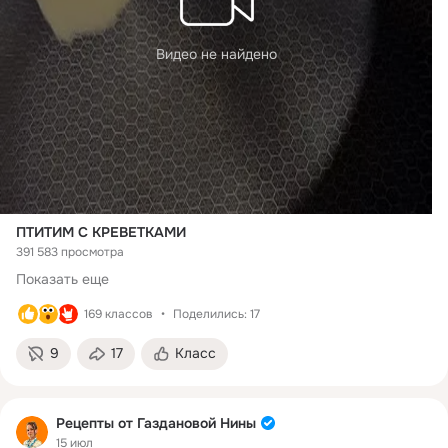
Чеснок — 2 зубчика
Сливки (любой жирности) — 1 стакан
Сливочное масло — 20–30 г
Видео не найдено
Твердый сыр — 50 г
Вода — для варки птитима
Соль, черный молотый перец — по вкусу
⠀Процесс приготовления:
ПТИТИМ С КРЕВЕТКАМИ
391 583 просмотра
Показать еще
169 классов
Поделились: 17
9
17
Класс
Рецепты от Газдановой Нины
15 июл