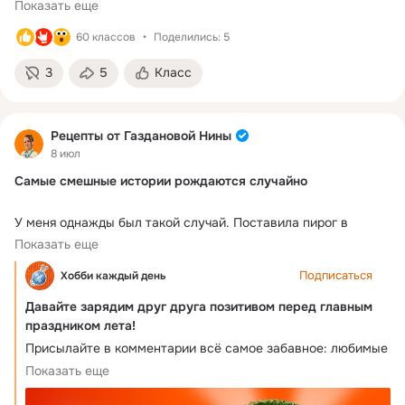
Показать еще
60 классов
Поделились: 5
3
5
Класс
Рецепты от Газдановой Нины
8 июл
Самые смешные истории рождаются случайно
У меня однажды был такой случай. Поставила пирог в 
духовку, всё приготовила по рецепту, хожу довольная и жду 
Показать еще
ароматной выпечки. Запах действительно был потрясающий! 
Подписаться
Хобби каждый день
Только оказалось, что духовку я так и не включила. 
С тех пор всегда сначала проверяю, горит ли огонёк, а уже 
Давайте зарядим друг друга позитивом перед главным
потом любуюсь будущим ужином.

праздником лета!
Теперь эта история стала семейной шуткой.

Присылайте в комментарии всё самое забавное: любимые 
А у вас были такие моменты, которые сначала заставили 
анекдоты, смешные видео с питомцами, добрые мемы или 
Показать еще
поволноваться, а потом превратились в любимую историю 
забавные случаи из жизни 
для всех домашних? Делитесь в комментариях, с 