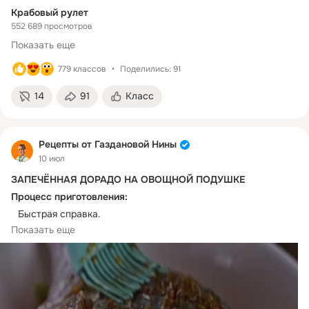
Крабовый рулет
552 689 просмотров
Показать еще
779 классов
Поделились: 91
14
91
Класс
Рецепты от Газдановой Нины
10 июл
ЗАПЕЧЁННАЯ ДОРАДО НА ОВОЩНОЙ ПОДУШКЕ
Процесс приготовления:
⠀Быстрая справка.
 Время приготовления - 60 минут
Показать еще
 Порций - 2
 Сложность - легкая
 Бюджет - средний
⠀ЧТО ПОНАДОБИТСЯ
⠀