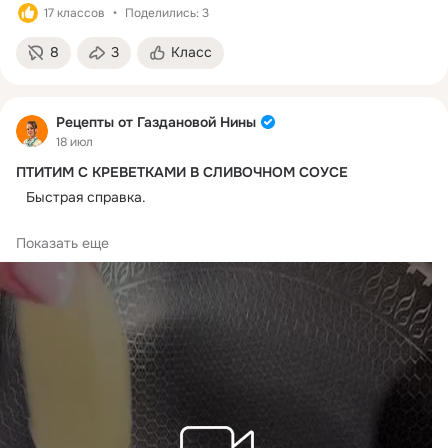
17 классов
Поделились: 3
8
3
Класс
Рецепты от Газдановой Нины
18 июл
ПТИТИМ С КРЕВЕТКАМИ В СЛИВОЧНОМ СОУСЕ
⠀Быстрая справка.
⠀
 Время приготовления - 20 минут
Показать еще
 Порций - 2
 Сложность - легкая
 Бюджет - средний
ЧТО ПОНАДОБИТСЯ
⠀
Птитим — 1 стакан
Очищенные креветки — 200–300 г
Свежий шпинат — 1 пучок
Помидоры черри — 10–15 шт.