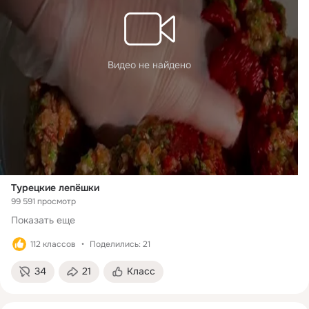
Помидоры - 2 шт.
Чеснок - 5 зубчиков
Острый перец - 1 шт.
Петрушка - 1 пучок
Томатная паста - 1 ст. л. с горкой
Видео не найдено
Специи:
Соль - по вкусу
Чёрный перец - по вкусу
Копчёная паприка - 1 ч. л.
Зира - 1 ч. л.
Турецкие лепёшки
99 591 просмотр
Показать еще
112 классов
Поделились: 21
34
21
Класс