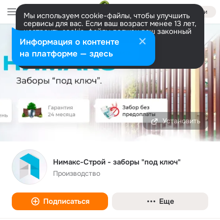
Войти
Мы используем cookie-файлы, чтобы улучшить
сервисы для вас. Если ваш возраст менее 13 лет,
настроить cookie-файлы должен ваш законный
представитель.
Больше информации
Информация о контенте
Разрешить все
Настроить
на платформе — здесь
Установить
Нимакс-Строй - заборы "под ключ"
Производство
Подписаться
Еще