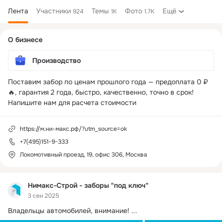
Лента
Участники
Темы
Фото
Ещё
924
1K
1.7K
Дополнительная
О бизнесе
колонка
Производство
Поставим забор по ценам прошлого года — предоплата 0 ₽ 
🔥, гарантия 2 года, быстро, качественно, точно в срок! 
Напишите нам для расчета стоимости
https://м.ни-макс.рф/?utm_source=ok
+7(495)151-9-333
Локомотивный проезд, 19, офис 306, Москва
Нимакс-Строй - заборы "под ключ"
3 сен 2025
Владельцы автомобилей, внимание!
 ...