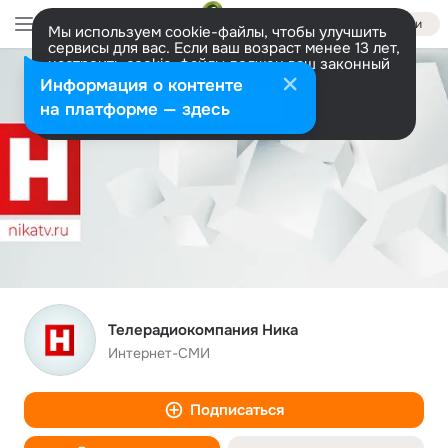
Войти
Мы используем cookie-файлы, чтобы улучшить
сервисы для вас. Если ваш возраст менее 13 лет,
настроить cookie-файлы должен ваш законный
представитель.
Больше информации
Информация о контенте
Разрешить все
Настроить
на платформе — здесь
Телерадиокомпания Ника
Интернет-СМИ
Подписаться