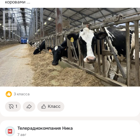
коровами
 ...
3 класса
1
Класс
Телерадиокомпания Ника
7 авг