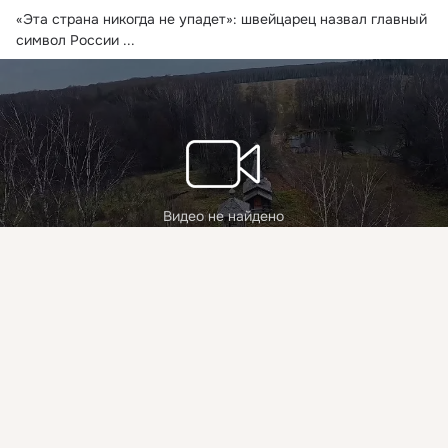
«Эта страна никогда не упадет»: швейцарец назвал главный 
символ России
 ...
Видео не найдено
Присоединяйтесь к ОК, чтобы подписаться на группу и
комментировать публикации.
Войти
Зарегистрироваться
Йорг Дусс. Когда понял Россию лучше других
67 просмотров
Комментировать
Класс
загрузка