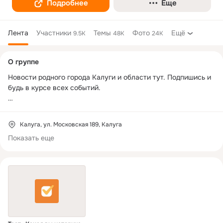
Подробнее
Еще
Лента
Участники
Темы
Фото
Ещё
9.5K
48K
24K
Дополнительная
О группе
колонка
Новости родного города Калуги и области тут. Подпишись и 
будь в курсе всех событий.

Мы в Максе 
https://max.ru/NikaTv
Калуга, ул. Московская 189, Калуга
Показать еще