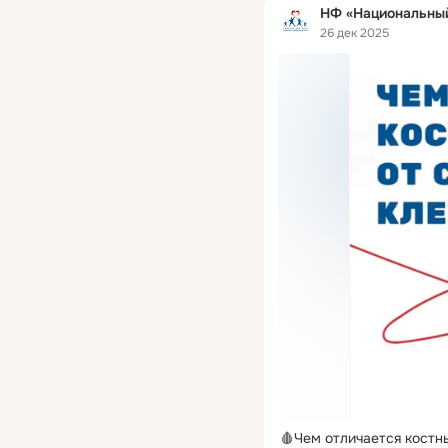
НФ «Национальный
26 дек 2025
🩸Чем отличается костн