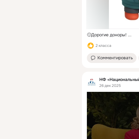
🙂Дорогие доноры!
 ...
2 класса
Комментировать
НФ «Национальный
26 дек 2025