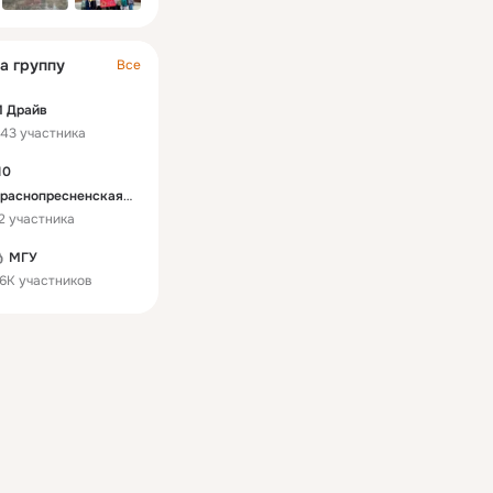
а группу
Все
 Драйв
43 участника
10
раснопресненская
2 участника
пец. школа
МГУ
6K участников