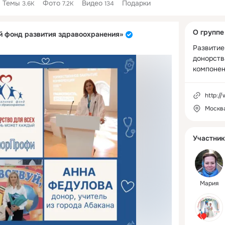
Темы
Фото
Видео
Подарки
3.6K
7.2K
134
Дополнитель
О группе
 фонд развития здравоохранения»
колонка
Развитие
донорства
компонен
http:/
Москв
Участник
Мария