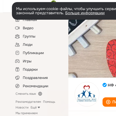
Мы используем cookie-файлы, чтобы улучшить сервис
законный представитель.
Больше информации
Левая
Главная
колонка
Видео
Группы
Люди
Публикации
Игры
Подарки
Поздравления
НФ 
Рекомендации
Сменить язык
П
Рекламодателям
Помощь
Новости
Ещё
Мы применяем