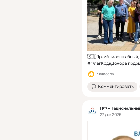
🇷🇺Яркий, масштабный,
#ФлагКодаДонора подош
7 классов
Комментировать
НФ «Национальный
27 дек 2025