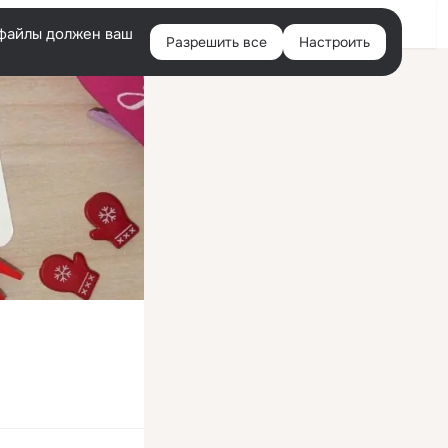
Войти
e-файлы должен ваш
Разрешить все
Настроить
Правая
колонка