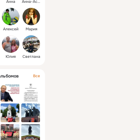
Анна
Анна-Ассоль
Алексей
Мария
Юлия
Светлана
альбомов
Все