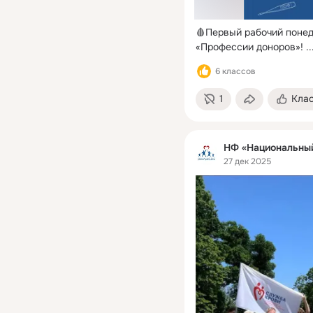
🩸Первый рабочий понед
«Профессии доноров»!
 ..
6 классов
1
Кла
НФ «Национальный
27 дек 2025