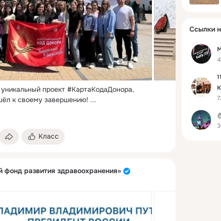
Ссылки н
М
4
1
К
 уникальный проект #КартаКодаДонора, 
7
с
ёл к своему завершению!
 ...
3
Класс
 фонд развития здравоохранения»