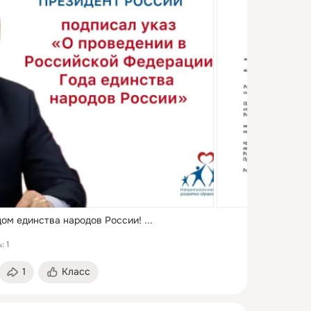
дом единства народов России!
 ...
: 1
1
Класс