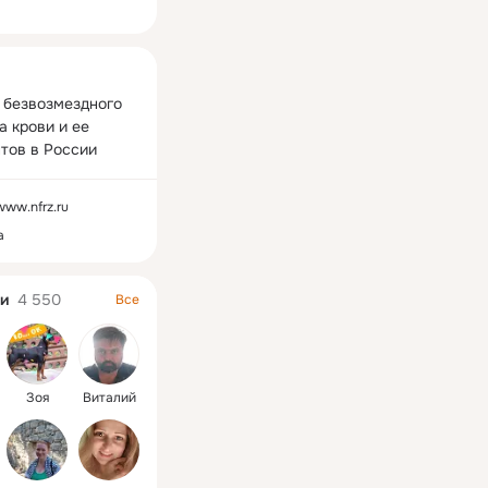
ная
 безвозмездного 
 крови и ее 
тов в России
/www.nfrz.ru
а
и
4 550
Все
Зоя
Виталий