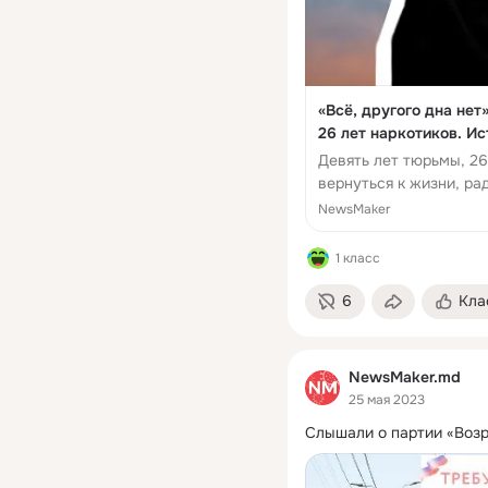
«Всё, другого дна нет
26 лет наркотиков. И
Девять лет тюрьмы, 26
вернуться к жизни, ра
мороженого, ...
NewsMaker
1 класс
6
Кла
NewsMaker.md
25 мая 2023
Слышали о партии «Воз