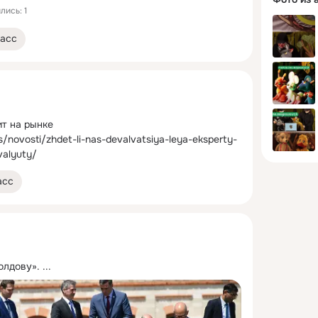
лись: 1
асс
ит на рынке
/novosti/zhdet-li-nas-devalvatsiya-leya-eksperty-
valyuty/
асс
олдову».
 ...