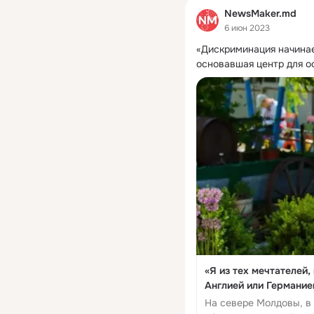
NewsMaker.md
6 июн 2023
«Дискриминация начинае
основавшая центр для о
«Я из тех мечтателей,
Англией или Германие
в Рышканах
На севере Молдовы, в