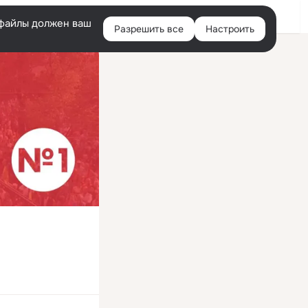
Войти
e-файлы должен ваш
Разрешить все
Настроить
Правая
колонка