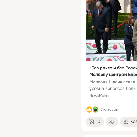
«Без ракет и без Росс
Молдову центром Евр
Молдова 1 июня стала
уровне вопросов боль
Саммит Европейского п
NewsMaker
5 классов
10
Кл