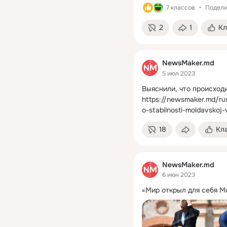
7 классов
Подели
2
1
Кл
NewsMaker.md
5 июл 2023
Выяснили, что происход
https://newsmaker.md/rus
o-stabilnosti-moldavskoj-
18
Кл
NewsMaker.md
6 июн 2023
«Мир открыл для себя М