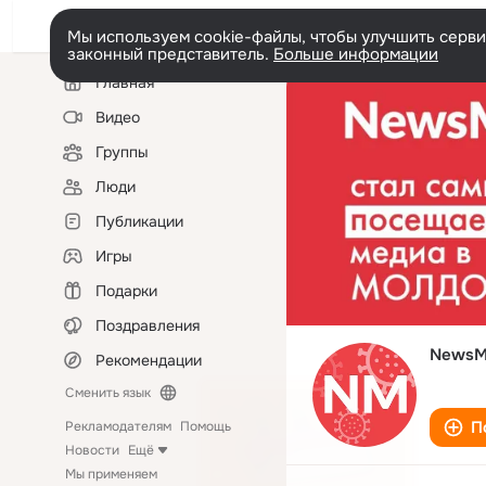
Мы используем cookie-файлы, чтобы улучшить сервис
законный представитель.
Больше информации
Левая
Главная
колонка
Видео
Группы
Люди
Публикации
Игры
Подарки
Поздравления
NewsM
Рекомендации
Сменить язык
П
Рекламодателям
Помощь
Новости
Ещё
Мы применяем