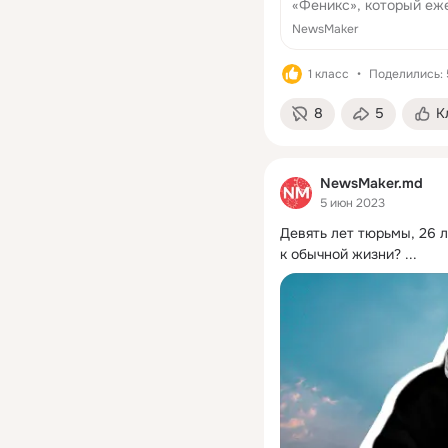
«Феникс», который еж
NewsMaker
1 класс
Поделились: 
8
5
К
NewsMaker.md
5 июн 2023
Девять лет тюрьмы, 26 л
к обычной жизни?
 ...