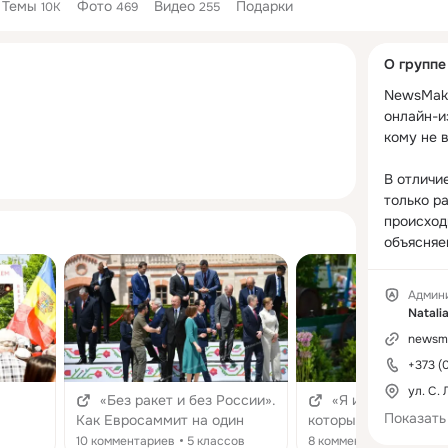
Темы
Фото
Видео
Подарки
10K
469
255
Дополнитель
О группе
колонка
NewsMake
онлайн-из
кому не в
В отличие
только ра
происходи
объясняем
важно и к
Мы не за
Админ
политикой
Natali
манипуля
newsm
занимаем
+373 (
— непред
освещаем
ул. С.
«Без ракет и без России».
«Я из тех мечтат
проверяе
Показать
Как Евросаммит на один
которые верят, что 
уважаем 
артия?
день сделал Молдову
может стать Англие
10 комментариев
5 классов
8 комментариев
1 кла