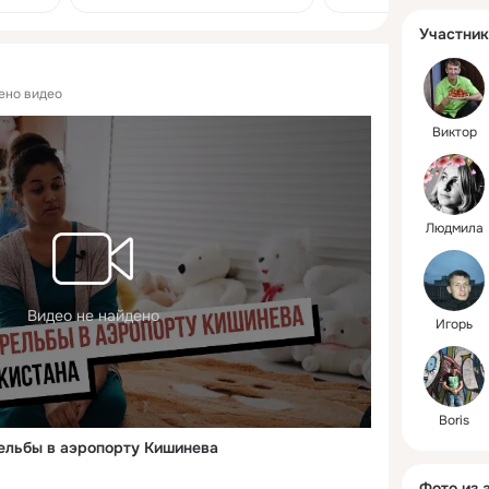
зрения.
центром Европы
Германией». Истори
Участник
для особых детей «
Рышканах
ено видео
Виктор
Людмила
Видео не найдено
Игорь
Boris
ельбы в аэропорту Кишинева
Фото из 