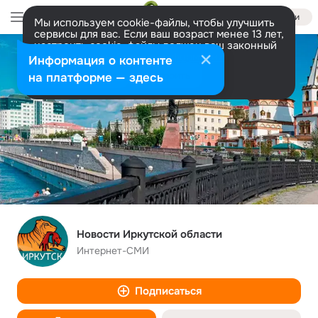
Войти
Мы используем cookie-файлы, чтобы улучшить
сервисы для вас. Если ваш возраст менее 13 лет,
настроить cookie-файлы должен ваш законный
представитель.
Больше информации
Информация о контенте
Разрешить все
Настроить
на платформе — здесь
Новости Иркутской области
Интернет-СМИ
Подписаться