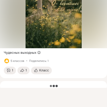
Чудесных выходных 😉
5 классов
Поделились: 1
1
1
Класс
загрузка
Присоединяйтесь к ОК, чтобы подписаться на группу и
комментировать публикации.
Войти
Зарегистрироваться