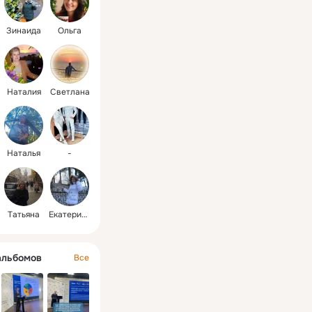
Зинаида
Ольга
Наталия
Светлана
Наталья
-
Tатьяна
Екатерина
альбомов
Все