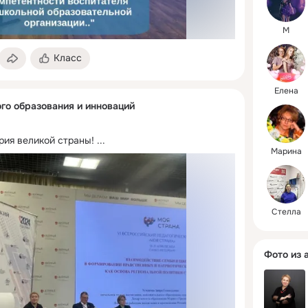
М
Класс
Елена
го образования и инноваций
рия великой страны!
 ...
Марина
Стелла
Фото из 