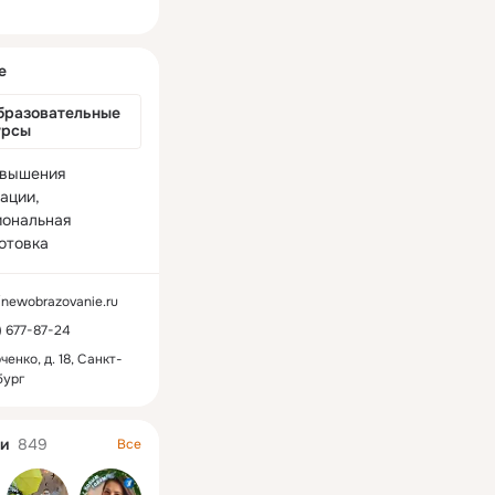
ная
е
бразовательные 
урсы
вышения 
ации, 
ональная 
отовка
//newobrazovanie.ru
2) 677-87-24
ченко, д. 18, Санкт-
бург
и
849
Все