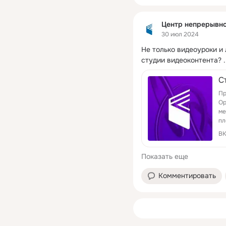
Центр непрерывно
30 июл 2024
Не только видеоуроки и 
студии видеоконтента?
 .
С
Пр
Ор
ме
пл
Ор
ВК
Показать еще
Комментировать