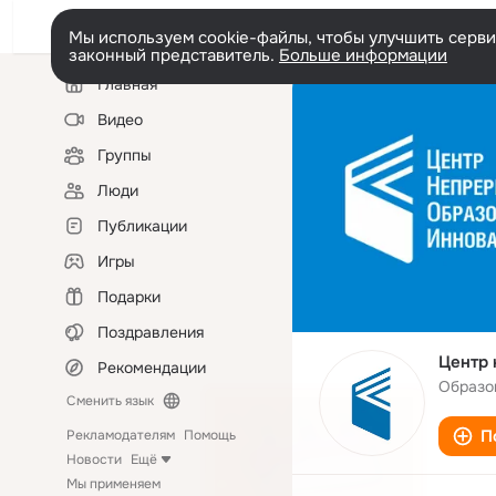
Мы используем cookie-файлы, чтобы улучшить сервис
законный представитель.
Больше информации
Левая
Главная
колонка
Видео
Группы
Люди
Публикации
Игры
Подарки
Поздравления
Центр 
Рекомендации
Образо
Сменить язык
П
Рекламодателям
Помощь
Новости
Ещё
Мы применяем