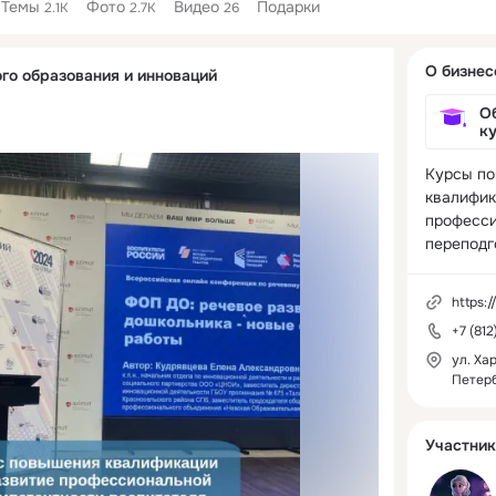
Темы
Фото
Видео
Подарки
2.1K
2.7K
26
Дополнитель
О бизнес
го образования и инноваций
колонка
О
к
Курсы по
квалифик
професси
переподг
https:
+7 (81
ул. Хар
Петер
Участник