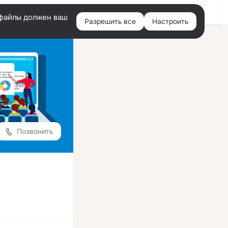
Войти
e-файлы должен ваш
Разрешить все
Настроить
Правая
колонка
Позвонить