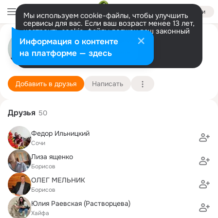
Войти
Мы используем cookie-файлы, чтобы улучшить
сервисы для вас. Если ваш возраст менее 13 лет,
настроить cookie-файлы должен ваш законный
Nella Maizels
представитель.
Больше информации
Информация о контенте
Разрешить все
Настроить
на платформе — здесь
Haifa
31 мая (55 лет)
6 школа
Подробнее
Добавить в друзья
Написать
Друзья
50
Федор Ильницкий
Сочи
Лиза ященко
Борисов
ОЛЕГ МЕЛЬНИК
Борисов
Юлия Раевская (Растворцева)
Хайфа