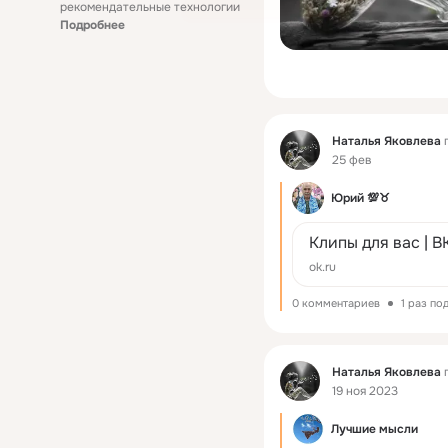
рекомендательные технологии
Подробнее
Фид
Наталья Яковлева
п
25 фев
Юрий 💯♉
Клипы для вас | В
ok.ru
0 комментариев
1 раз по
Фид
Наталья Яковлева
п
19 ноя 2023
Лучшие мысли