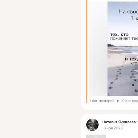
1 комментарий
10 раз по
Фид
Наталья Яковлева
п
18 ноя 2023