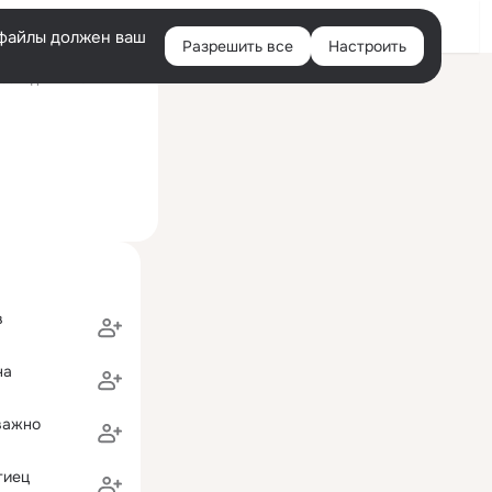
Войти
e-файлы должен ваш
Разрешить все
Настроить
Правая
оследний визит: 1 июл
колонка
в
на
важно
тиец