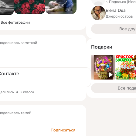
г. Подольск (Мос
Elena Dea
Джерси остров
Все фотографии
Все дру
оделилась заметкой
Подарки
Контакте
Все под
делились
2 класса
оделилась темой
Подписаться