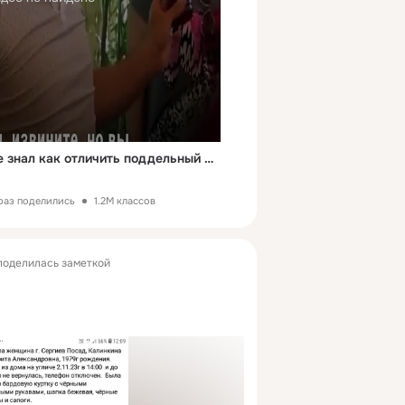
Я в шоке! Я реально не знал как отличить поддельный мед от настоящего!
раз поделились
1.2M классов
оделилась заметкой