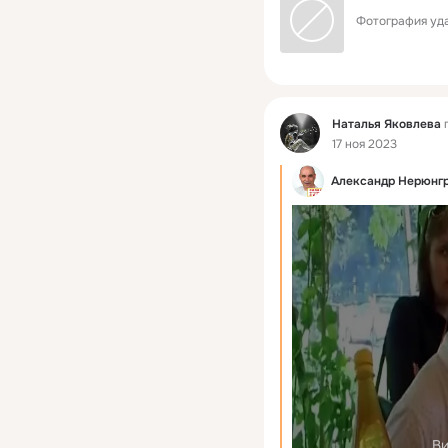
Фотография уда
Фид
Наталья Яковлева
п
17 ноя 2023
Александр Нерюнг
Ви