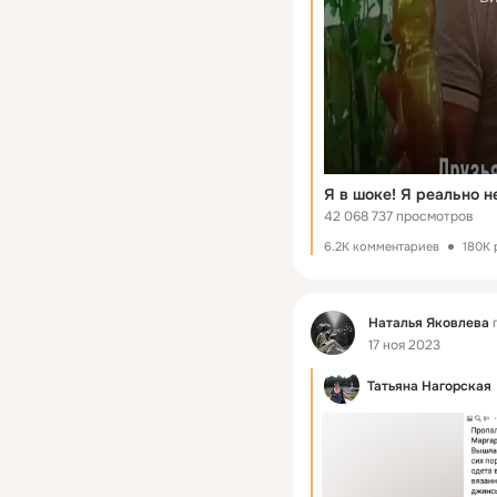
42 068 737 просмотров
6.2K комментариев
180K 
Фид
Наталья Яковлева
п
17 ноя 2023
Татьяна Нагорская