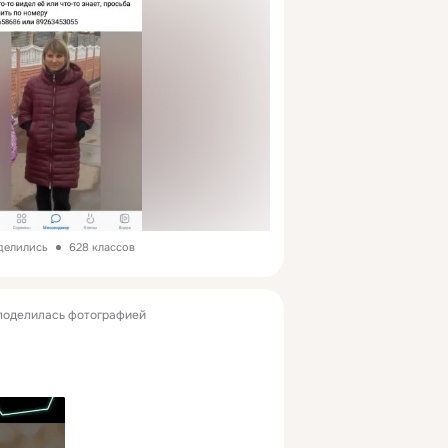
оделились
628 классов
оделилась фотографией