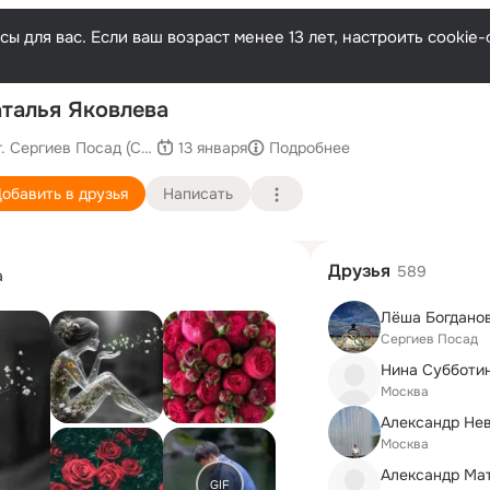
ы для вас. Если ваш возраст менее 13 лет, настроить cooki
П
талья Яковлева
г. Сергиев Посад (Сергиево-Посадский район)
13 января
Подробнее
обавить в друзья
Написать
Друзья
589
а
Лёша Богдано
Сергиев Посад
Нина Субботи
Москва
Александр Не
Москва
Александр Ма
GIF