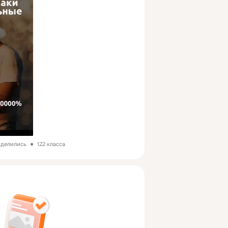
оделились
122 класса