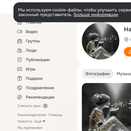
Мы используем cookie-файлы, чтобы улучшить сервис
законный представитель.
Больше информации
Левая
Главная
колонка
На
Видео
Группы
Люди
Д
Публикации
Игры
Фотографии
Музык
Подарки
Поздравления
Рекомендации
Сменить язык
Рекламодателям
Помощь
Новости
Ещё
Мы применяем