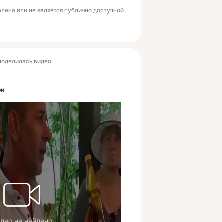
лена или не является публично доступной
оделилась видео
ри
део не найдено