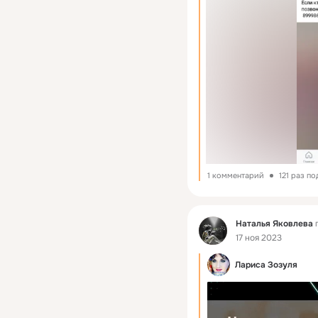
1 комментарий
121 раз п
Фид
Наталья Яковлева
п
17 ноя 2023
Лариса Зозуля