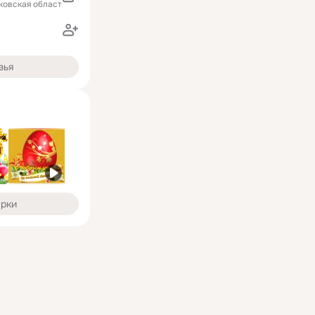
ковская область)
зья
арки