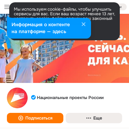
Войти
Мы используем cookie-файлы, чтобы улучшить
сервисы для вас. Если ваш возраст менее 13 лет,
настроить cookie-файлы должен ваш законный
представитель.
Больше информации
Информация о контенте
Разрешить все
Настроить
на платформе — здесь
Национальные проекты России
Подписаться
Еще