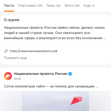
Лента
Участники
Темы
Фото
Ещё
1.5M
12K
25K
Дополнительная
О группе
колонка
Национальные проекты России прямо сейчас делают жизнь 
людей в нашей стране лучше. Они охватывают все 
важнейшие сферы и реализуются во всех без исключения 
регионах. Они касаются каждого.

https://национальныепроекты.рф
Регистрация в РКН: 
https://knd.gov.ru/license?
Показать еще
id=675c013a68852f0257264d12&registryType=bloggersPermiss
ion
Национальные проекты России
https://vk.com/nationalprojectsru
19:30
Сотни километров тайги — не помеха для санавиации
 ...