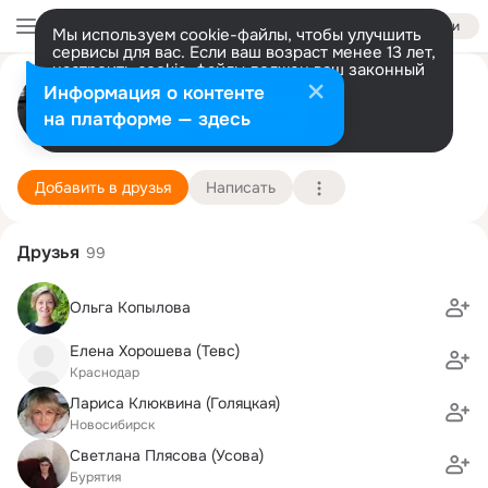
Войти
Мы используем cookie-файлы, чтобы улучшить
сервисы для вас. Если ваш возраст менее 13 лет,
настроить cookie-файлы должен ваш законный
Наталья Сторм
представитель.
Больше информации
Информация о контенте
Разрешить все
Настроить
на платформе — здесь
Новосибирск
3 июля (45 лет)
СГУВТ, Сибирский Государственный Университ
Подробнее
Добавить в друзья
Написать
Друзья
99
Ольга Копылова
Елена Хорошева (Тевс)
Краснодар
Лариса Клюквина (Голяцкая)
Новосибирск
Светлана Плясова (Усова)
Бурятия