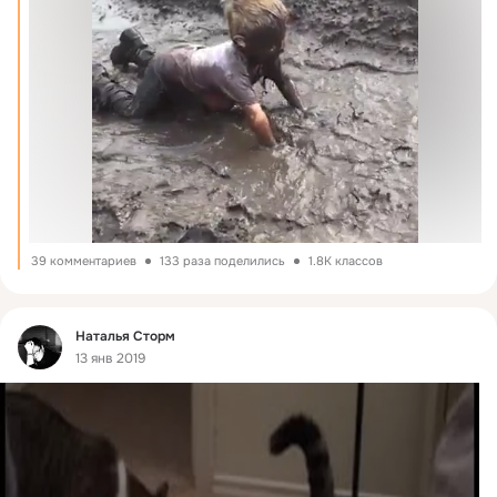
39 комментариев
133 раза поделились
1.8K классов
Фид
Наталья Сторм
13 янв 2019