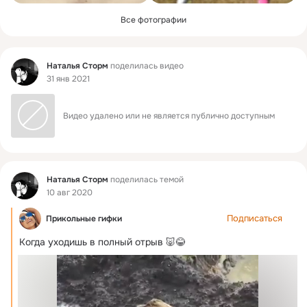
Все фотографии
Фид
Наталья Сторм
поделилась видео
31 янв 2021
Видео удалено или не является публично доступным
Фид
Наталья Сторм
поделилась темой
10 авг 2020
Подписаться
Прикольные гифки
Когда уходишь в полный отрыв 🐷😂