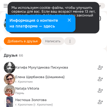
Войти
Мы используем cookie-файлы, чтобы улучшить
сервисы для вас. Если ваш возраст менее 13 лет,
настроить cookie-файлы должен ваш законный
Наталия Даниленко (Чаплыгина)
представитель.
Больше информации
Информация о контенте
Разрешить все
Настроить
на платформе — здесь
Калининград
2 июля (56 лет)
Елюзанская школа
Подробнее
Добавить в друзья
Написать
Друзья
66
Катифа Мухутдинова Пискунова
Елена Щербакова (Шишикина)
г. Кропоткин
Natalja Viktoria
Пермь
Настюша Золотова
г. Кропоткин (г. Кропоткин)