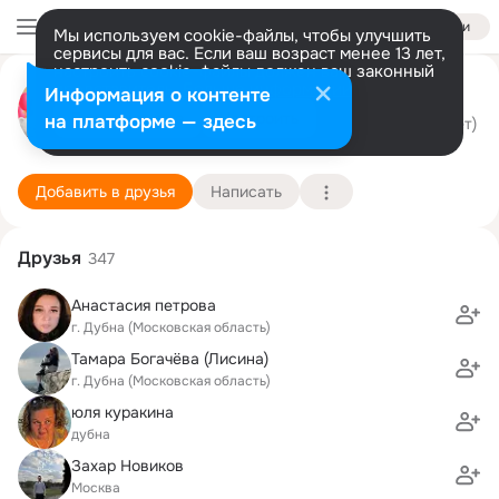
Войти
Мы используем cookie-файлы, чтобы улучшить
сервисы для вас. Если ваш возраст менее 13 лет,
настроить cookie-файлы должен ваш законный
Наталья Максимова
представитель.
Больше информации
Информация о контенте
GIF
Разрешить все
Настроить
на платформе — здесь
г. Дубна (Московская область)
27 сентября (46 лет)
5 школа
Подробнее
Добавить в друзья
Написать
Друзья
347
Анастасия петрова
г. Дубна (Московская область)
Тамара Богачёва (Лисина)
г. Дубна (Московская область)
юля куракина
дубна
Захар Новиков
Москва